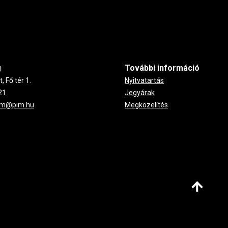
g
További információ
 Fő tér 1.
Nyitvatartás
21
Jegyárak
um@pim.hu
Megközelítés