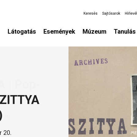
Keresés
Sajtósarok
Hírlevé
Látogatás
Események
Múzeum
Tanulás 
Image
Image
Image
 | Pop-
Ó
ZITTYA
)
 20.
 20.