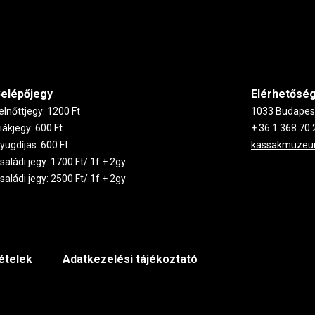
elépőjegy
Elérhetősé
elnőttjegy: 1200 Ft
1033 Budapest,
iákjegy: 600 Ft
+ 36 1 368 70 
yugdíjas: 600 Ft
kassakmuze
saládi jegy: 1700 Ft/ 1f + 2gy
saládi jegy: 2500 Ft/ 1f + 2gy
tételek
Adatkezelési tájékoztató