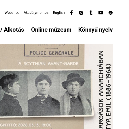
l
Webshop
Akadálymentes
English
Secondary
menu
/ Alkotás
Online múzeum
Könnyű nyelv