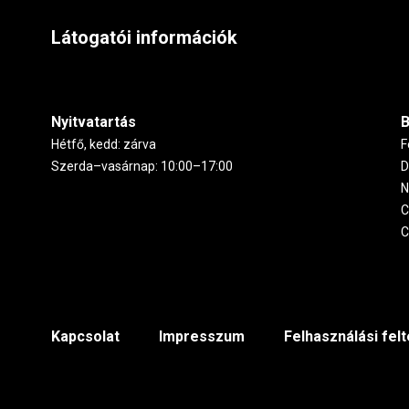
Látogatói információk
Nyitvatartás
B
Hétfő, kedd: zárva
F
Szerda–vasárnap: 10:00–17:00
D
N
C
C
Footer
Kapcsolat
Impresszum
Felhasználási fel