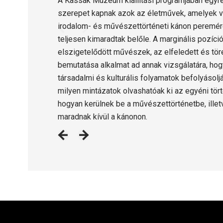
A Kassák Múzeum kiállítási programjában egyr
szerepet kapnak azok az életművek, amelyek v
irodalom- és művészettörténeti kánon peremére
teljesen kimaradtak belőle. A marginális pozíci
elszigetelődött művészek, az elfeledett és t
bemutatása alkalmat ad annak vizsgálatára, hogy
társadalmi és kulturális folyamatok befolyásolj
milyen mintázatok olvashatóak ki az egyéni tört
hogyan kerülnek be a művészettörténetbe, illet
maradnak kívül a kánonon.