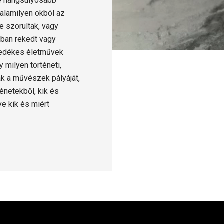
e hangsúlyosabb
alamilyen okból az
 szorultak, vagy
óban rekedt vagy
öredékes életművek
 milyen történeti,
ák a művészek pályáját,
énetekből, kik és
ve kik és miért