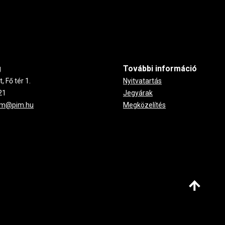
g
További információ
 Fő tér 1.
Nyitvatartás
21
Jegyárak
um@pim.hu
Megközelítés