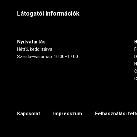
Látogatói információk
Nyitvatartás
B
Hétfő, kedd: zárva
F
Szerda–vasárnap: 10:00–17:00
D
N
C
C
Footer
Kapcsolat
Impresszum
Felhasználási fel