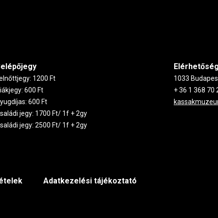
elépőjegy
Elérhetősé
elnőttjegy: 1200 Ft
1033 Budapest,
iákjegy: 600 Ft
+ 36 1 368 70 
yugdíjas: 600 Ft
kassakmuze
saládi jegy: 1700 Ft/ 1f + 2gy
saládi jegy: 2500 Ft/ 1f + 2gy
tételek
Adatkezelési tájékoztató