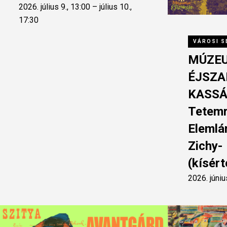
2026. július 9., 13:00 – július 10.,
17:30
VÁROSI S
MÚZE
ÉJSZA
KASSÁ
Tetemr
Elemlá
Zichy-
(kísér
2026. júniu