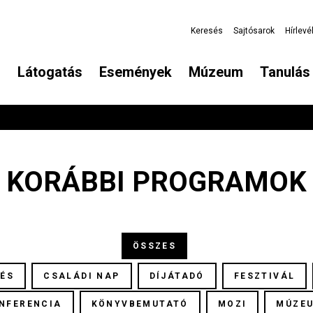
Keresés
Sajtósarok
Hírlevé
Látogatás
Események
Múzeum
Tanulás 
KORÁBBI PROGRAMOK
ÖSSZES
TÉS
CSALÁDI NAP
DÍJÁTADÓ
FESZTIVÁL
NFERENCIA
KÖNYVBEMUTATÓ
MOZI
MÚZE