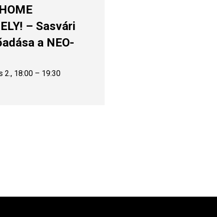
 HOME
LY! – Sasvári
lőadása a NEO-
s 2., 18:00 – 19:30
kező
lsó
l