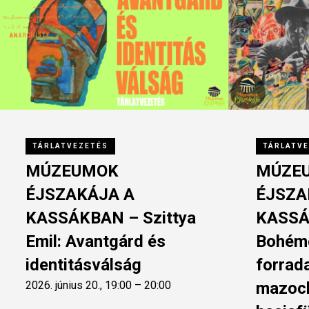
TÁRLATVEZETÉS
TÁRLATV
MÚZEUMOK
MÚZE
ÉJSZAKÁJA A
ÉJSZA
KASSÁKBAN – Szittya
KASSÁ
Emil: Avantgárd és
Bohém
identitásválság
forrad
2026. június 20., 19:00 – 20:00
mazoch