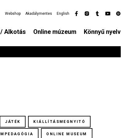
l
Webshop
Akadálymentes
English
Secondary
menu
/ Alkotás
Online múzeum
Könnyű nyelv
JÁTÉK
KIÁLLÍTÁSMEGNYITÓ
UMPEDAGÓGIA
ONLINE MUSEUM