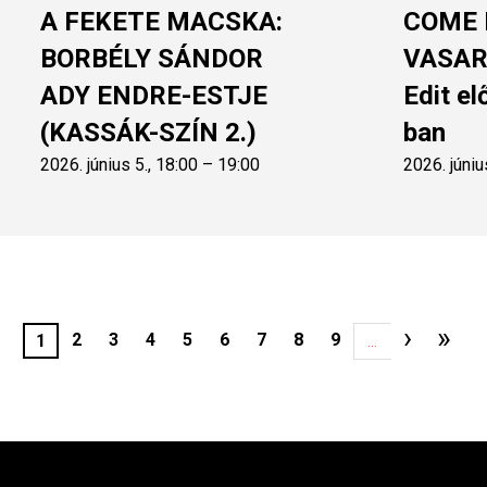
A FEKETE MACSKA:
COME
BORBÉLY SÁNDOR
VASARE
ADY ENDRE-ESTJE
Edit e
(KASSÁK-SZÍN 2.)
ban
2026. június 5., 18:00 – 19:00
2026. júniu
Követ
›
Uto
»
Oldal
2
Oldal
3
Oldal
4
Oldal
5
Oldal
6
Oldal
7
Oldal
8
Oldal
9
Jelenlegi
1
…
oldal
oldal
olda