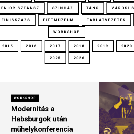
ZENIOR SZEÁNSZ
SZÍNHÁZ
TÁNC
VÁROSI 
FINISSZÁZS
FITTMÚZEUM
TÁRLATVEZETÉS
WORKSHOP
2015
2016
2017
2018
2019
2020
2025
2026
WORKSHOP
Modernitás a
Habsburgok után
műhelykonferencia