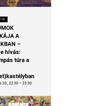
ÉTA
UMOK
KÁJA A
KBAN –
e hívás:
mpás túra a
tet)kastélyban
s 20., 22:30 – 23:30