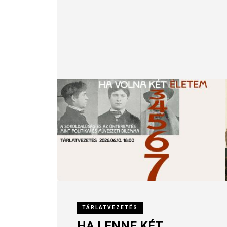
TÁRLATVEZETÉS
HA LENNE KÉT