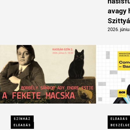
hasisf
avagy 
Szittyá
2026. júniu
SZÍNHÁZ
ELŐADÁS
ELŐADÁS
BESZÉLG