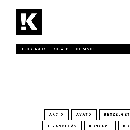
Ugrás
a
tartalomra
Main
navigation
PROGRAMOK
KORÁBBI PROGRAMOK
AKCIÓ
AVATÓ
BESZÉLGE
KIRÁNDULÁS
KONCERT
KO