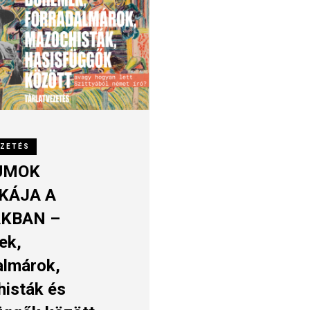
EZETÉS
UMOK
KÁJA A
KBAN –
ek,
almárok,
isták és