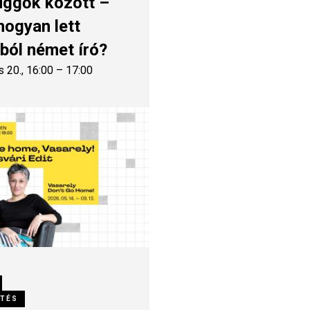
üggők között –
hogyan lett
ból német író?
s 20., 16:00 – 17:00
ETÉS