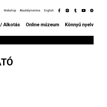
l
Webshop
Akadálymentes
English
Secondary
menu
/ Alkotás
Online múzeum
Könnyű nyelv
ATÓ