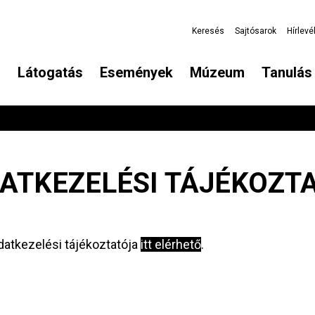
Keresés
Sajtósarok
Hírlevé
Látogatás
Események
Múzeum
Tanulás 
ATKEZELÉSI TÁJÉKOZT
datkezelési tájékoztatója
itt elérhető
.