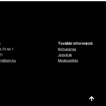
g
További információ
 Fő tér 1.
Nyitvatartás
21
Jegyárak
um@pim.hu
Megközelítés