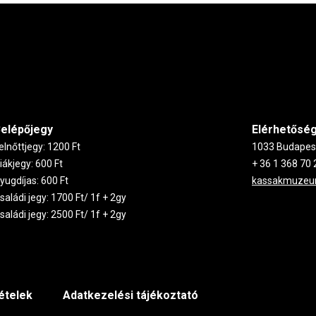
elépőjegy
Elérhetősé
elnőttjegy: 1200 Ft
1033 Budapest,
iákjegy: 600 Ft
+ 36 1 368 70 
yugdíjas: 600 Ft
kassakmuze
saládi jegy: 1700 Ft/ 1f + 2gy
saládi jegy: 2500 Ft/ 1f + 2gy
tételek
Adatkezelési tájékoztató