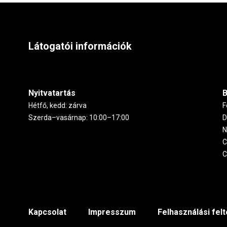
Látogatói információk
Nyitvatartás
B
Hétfő, kedd: zárva
F
Szerda–vasárnap: 10:00–17:00
D
N
C
C
Footer
Kapcsolat
Impresszum
Felhasználási fel