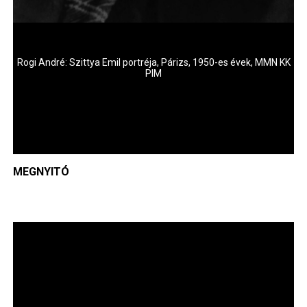
Rogi André: Szittya Emil portréja, Párizs, 1950-es évek, MMN KK
PIM
MEGNYITÓ
Image
Im