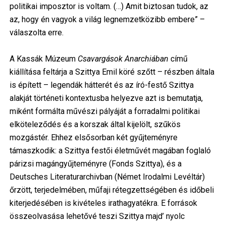
politikai imposztor is voltam. (…) Amit biztosan tudok, az
az, hogy én vagyok a világ legnemzetközibb embere” –
válaszolta erre.
A Kassák Múzeum
Csavargások Anarchiában
című
kiállítása feltárja a Szittya Emil köré szőtt – részben általa
is épített – legendák hátterét és az író-festő Szittya
alakját történeti kontextusba helyezve azt is bemutatja,
miként formálta művészi pályáját a forradalmi politikai
elköteleződés és a korszak által kijelölt, szűkös
mozgástér. Ehhez elsősorban két gyűjteményre
támaszkodik: a Szittya festői életművét magában foglaló
párizsi magángyűjteményre (Fonds Szittya), és a
Deutsches Literaturarchivban (Német Irodalmi Levéltár)
őrzött, terjedelmében, műfaji rétegzettségében és időbeli
kiterjedésében is kivételes irathagyatékra. E források
összeolvasása lehetővé teszi Szittya majd’ nyolc