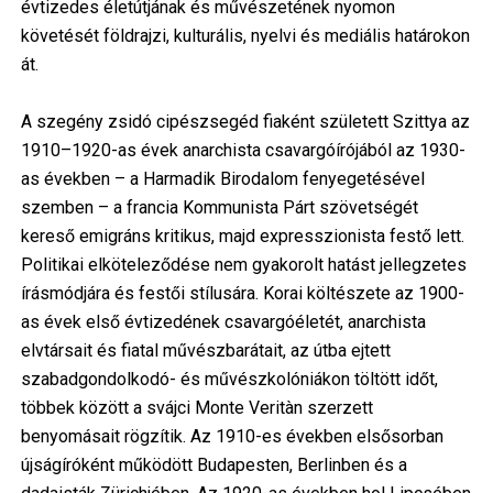
évtizedes életútjának és művészetének nyomon
követését földrajzi, kulturális, nyelvi és mediális határokon
át.
A szegény zsidó cipészsegéd fiaként született Szittya az
1910–1920-as évek anarchista csavargóírójából az 1930-
as években – a Harmadik Birodalom fenyegetésével
szemben – a francia Kommunista Párt szövetségét
kereső emigráns kritikus, majd expresszionista festő lett.
Politikai elköteleződése nem gyakorolt hatást jellegzetes
írásmódjára és festői stílusára. Korai költészete az 1900-
as évek első évtizedének csavargóéletét, anarchista
elvtársait és fiatal művészbarátait, az útba ejtett
szabadgondolkodó- és művészkolóniákon töltött időt,
többek között a svájci Monte Veritàn szerzett
benyomásait rögzítik. Az 1910-es években elsősorban
újságíróként működött Budapesten, Berlinben és a