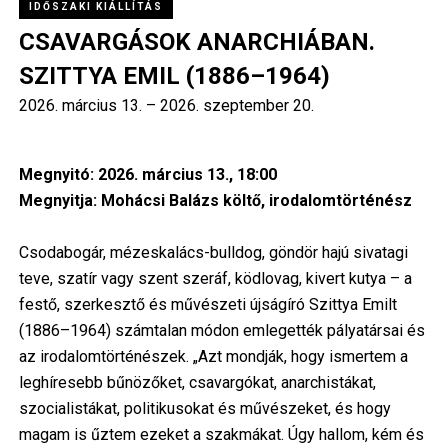
IDŐSZAKI KIÁLLÍTÁS
CSAVARGÁSOK ANARCHIÁBAN.
SZITTYA EMIL (1886–1964)
2026. március 13.
–
2026. szeptember 20.
Megnyitó: 2026. március 13., 18:00
Megnyitja: Mohácsi Balázs költő, irodalomtörténész
Csodabogár, mézeskalács-bulldog, göndör hajú sivatagi
teve, szatír vagy szent szeráf, ködlovag, kivert kutya – a
festő, szerkesztő és művészeti újságíró Szittya Emilt
(1886–1964) számtalan módon emlegették pályatársai és
az irodalomtörténészek. „Azt mondják, hogy ismertem a
leghíresebb bűnözőket, csavargókat, anarchistákat,
szocialistákat, politikusokat és művészeket, és hogy
magam is űztem ezeket a szakmákat. Úgy hallom, kém és