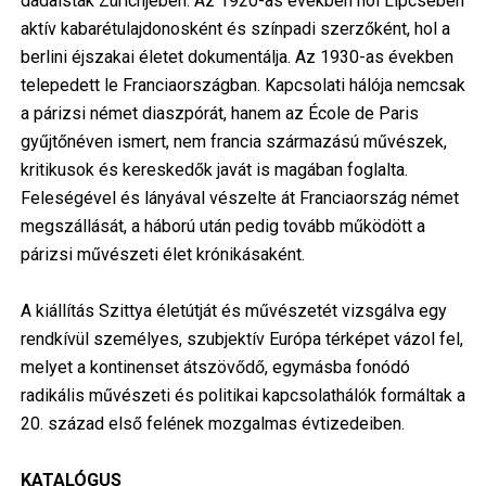
dadaisták Zürichjében. Az 1920-as években hol Lipcsében
aktív kabarétulajdonosként és színpadi szerzőként, hol a
berlini éjszakai életet dokumentálja. Az 1930-as években
telepedett le Franciaországban. Kapcsolati hálója nemcsak
a párizsi német diaszpórát, hanem az École de Paris
gyűjtőnéven ismert, nem francia származású művészek,
kritikusok és kereskedők javát is magában foglalta.
Feleségével és lányával vészelte át Franciaország német
megszállását, a háború után pedig tovább működött a
párizsi művészeti élet krónikásaként.
A kiállítás Szittya életútját és művészetét vizsgálva egy
rendkívül személyes, szubjektív Európa térképet vázol fel,
melyet a kontinenset átszövődő, egymásba fonódó
radikális művészeti és politikai kapcsolathálók formáltak a
20. század első felének mozgalmas évtizedeiben.
KATALÓGUS