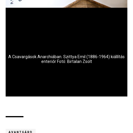
ás
A Csavargások Anarchiában. Szittya Emil (1886-1964) kiállítás
A
enteriőr Fotó: Birtalan Zsolt
AVANTGÁRD