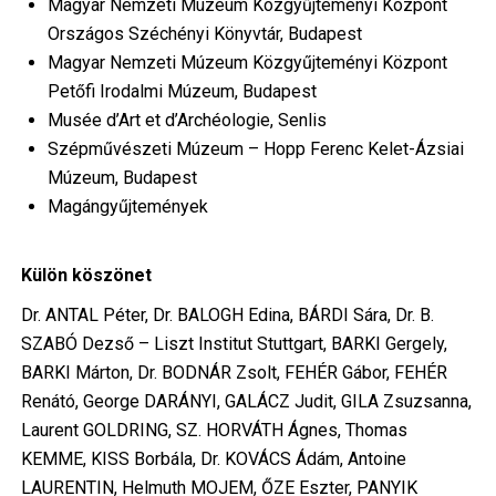
Magyar Nemzeti Múzeum Közgyűjteményi Központ
Országos Széchényi Könyvtár, Budapest
Magyar Nemzeti Múzeum Közgyűjteményi Központ
Petőfi Irodalmi Múzeum, Budapest
Musée d’Art et d’Archéologie, Senlis
Szépművészeti Múzeum – Hopp Ferenc Kelet-Ázsiai
Múzeum, Budapest
Magángyűjtemények
Külön köszönet
Dr. ANTAL Péter, Dr. BALOGH Edina, BÁRDI Sára, Dr. B.
SZABÓ Dezső – Liszt Institut Stuttgart, BARKI Gergely,
BARKI Márton, Dr. BODNÁR Zsolt, FEHÉR Gábor, FEHÉR
Renátó, George DARÁNYI, GALÁCZ Judit, GILA Zsuzsanna,
Laurent GOLDRING, SZ. HORVÁTH Ágnes, Thomas
KEMME, KISS Borbála, Dr. KOVÁCS Ádám, Antoine
LAURENTIN, Helmuth MOJEM, ŐZE Eszter, PANYIK