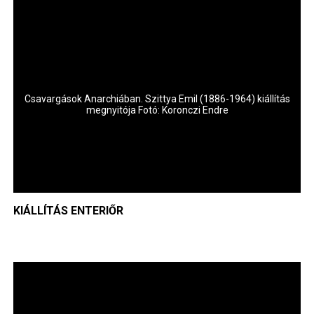
ás
Csavargások Anarchiában. Szittya Emil (1886-1964) kiállítás
A
megnyitója Fotó: Koronczi Endre
KIÁLLÍTÁS ENTERIŐR