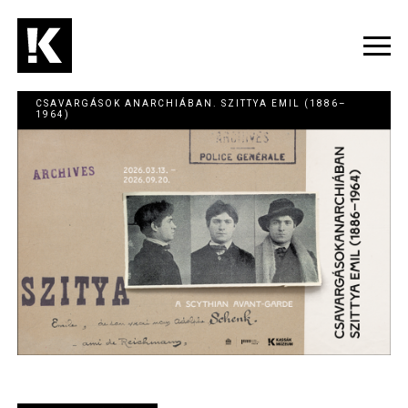
Ugrás
a
tartalomra
Navig
átka
CSAVARGÁSOK ANARCHIÁBAN. SZITTYA EMIL (1886–
1964)
Image