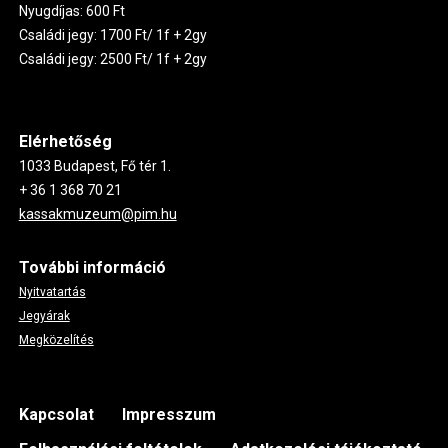
Nyugdíjas: 600 Ft
Családi jegy: 1700 Ft/ 1f + 2gy
Családi jegy: 2500 Ft/ 1f + 2gy
Elérhetőség
1033 Budapest, Fő tér 1.
+ 36 1 368 70 21
kassakmuzeum@pim.hu
További információ
Nyitvatartás
Jegyárak
Megközelítés
Footer
Kapcsolat
Impresszum