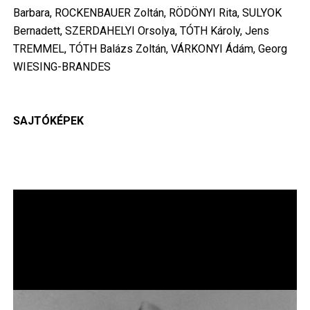
Barbara, ROCKENBAUER Zoltán, RÖDÖNYI Rita, SULYOK
Bernadett, SZERDAHELYI Orsolya, TÓTH Károly, Jens
TREMMEL, TÓTH Balázs Zoltán, VÁRKONYI Ádám, Georg
WIESING-BRANDES
SAJTÓKÉPEK
Image
Im