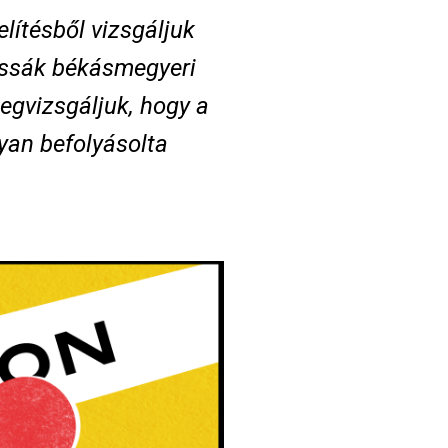
lítésből vizsgáljuk
assák békásmegyeri
megvizsgáljuk, hogy a
yan befolyásolta