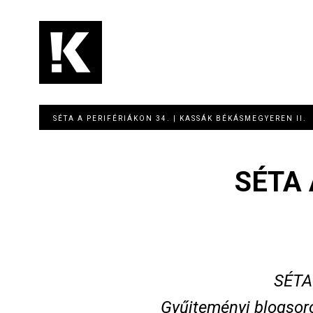
Ugrás
a
tartalomra
Main
navigation
SÉTA A PERIFÉRIÁKON 34. | KASSÁK BÉKÁSMEGYEREN II.
SÉTA 
SÉTA
Gyűjteményi blogsoro