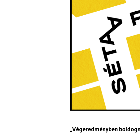
„Végeredményben boldogn