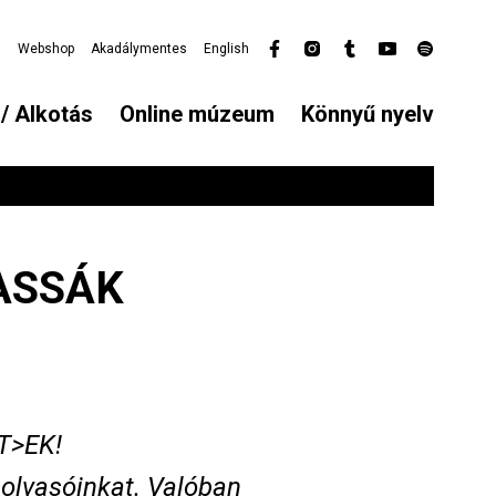
l
Webshop
Akadálymentes
English
Secondary
menu
/ Alkotás
Online múzeum
Könnyű nyelv
KASSÁK
T>EK!
 olvasóinkat. Valóban