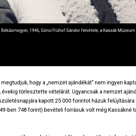
, Békásmegyer, 1946, Gönci Frühof Sándor felvétele, a Kassák Múzeu
 megtudjuk, hogy a „nemzet ajándékát” nem ingyen kapta
e, évekig törlesztette vételárát. Ugyancsak a nemzet ajá
zületésnapjára kapott 25 000 forintot házuk felújítására k
49-ben 748 forint) bevételi forrásuk volt még Kassákné tan