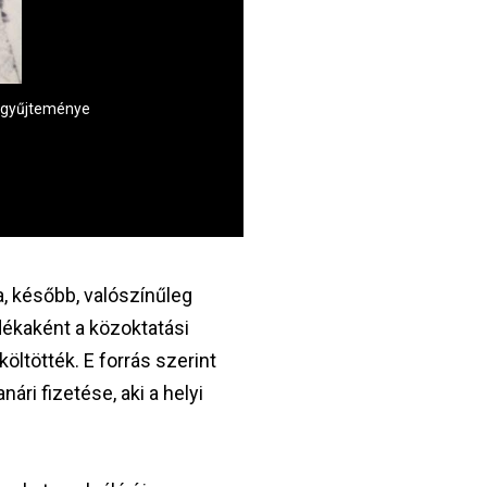
m gyűjteménye
Kassá
, később, valószínűleg
ndékaként a közoktatási
öltötték. E forrás szerint
ári fizetése, aki a helyi