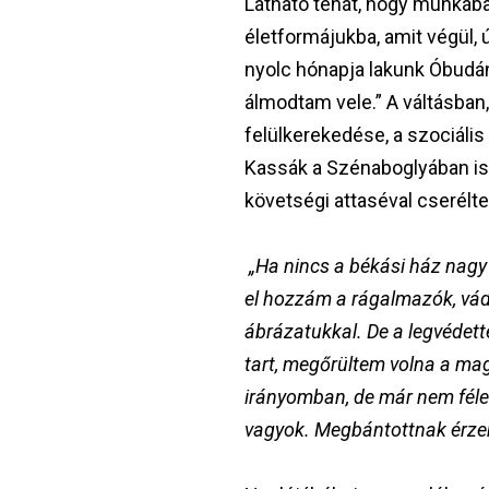
Látható tehát, hogy munkába
életformájukba, amit végül,
nyolc hónapja lakunk Óbudán
álmodtam vele.” A váltásban
felülkerekedése, a szociáli
Kassák a Szénaboglyában is m
követségi attaséval cserélte 
„Ha nincs a békási ház nagy 
el hozzám a rágalmazók, vád
ábrázatukkal. De a legvédett
tart, megőrültem volna a ma
irányomban, de már nem félek
vagyok. Megbántottnak érze