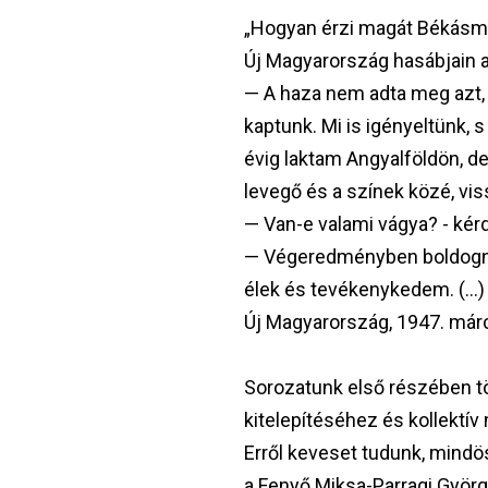
„Hogyan érzi magát Békásmeg
Új Magyarország hasábjain 
— A haza nem adta meg azt, 
kaptunk. Mi is igényeltünk, s
évig laktam Angyalföldön, de
levegő és a színek közé, vi
— Van-e valami vágya? - ké
— Végeredményben boldogna
élek és tevékenykedem. (…) 
Új Magyarország, 1947. márci
Sorozatunk első részében t
kitelepítéséhez és kollekt
Erről keveset tudunk, mindö
a Fenyő Miksa-Parragi György-