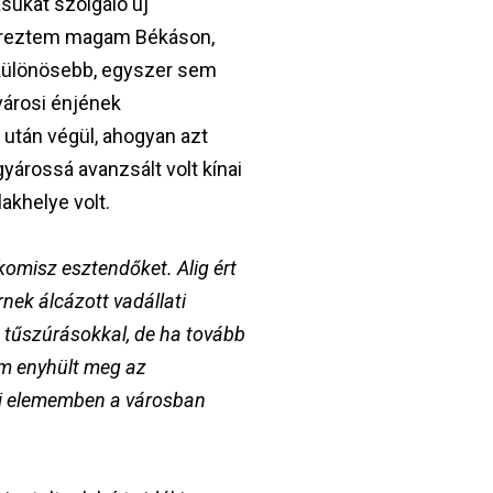
sukat szolgáló új
ól éreztem magam Békáson,
g különösebb, egyszer sem
városi énjének
 után végül, ahogyan azt
gyárossá avanzsált volt kínai
lakhelye volt.
komisz esztendőket. Alig ért
ek álcázott vadállati
 tűszúrásokkal, de ha tovább
em enyhült meg az
azi elememben a városban