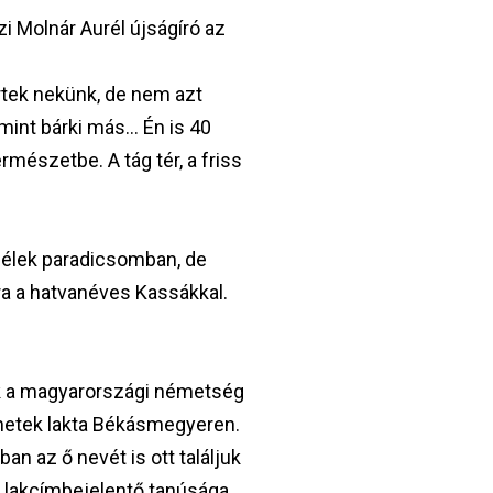
i Molnár Aurél újságíró az
rtek nekünk, de nem azt
int bárki más... Én is 40
mészetbe. A tág tér, a friss
élek paradicsomban, de
ra a hatvanéves Kassákkal.
ák a magyarországi németség
metek lakta Békásmegyeren.
n az ő nevét is ott találjuk
. A lakcímbejelentő tanúsága