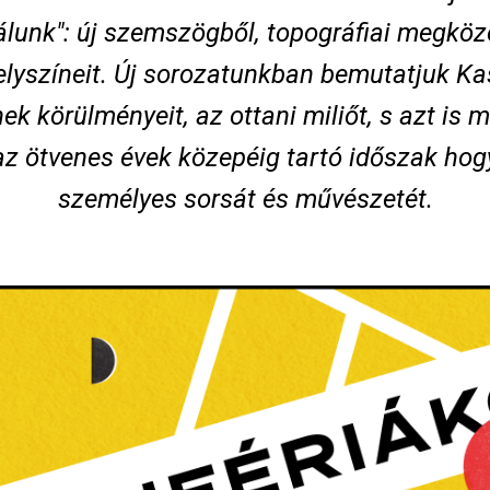
tálunk": új szemszögből, topográfiai megköze
elyszíneit. Új sorozatunkban bemutatjuk K
ek körülményeit, az ottani miliőt, s azt is 
az ötvenes évek közepéig tartó időszak hog
személyes sorsát és művészetét.