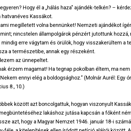
yeren? Hogy él a „hálás haza" ajándék-telkén? – kérdez
a hatvanéves Kassákot.
ami megilletett volna bennünket! Nemzeti ajándékot ígé
 mint; nincstelen állampolgárok pénzért jutottunk hozzá, m
 mindig erre vágytam és örülök, hogy visszakerültem a ter
ssza a természetibe, annak egy részeként.
rdezem az ünnepeltet.
k érzem magamat! Ha tegnap pokolban éltem, ma nem 
Nekem ennyi elég a boldogsághoz.” (Molnár Aurél: Egy ó
us 8., 10.)
öbbek között azt boncolgattuk, hogyan viszonyult Kass
ív megbüntetéséhez lakáshoz jutása kapcsán a főként né
ssze azt, hogy a Magyar Nemzet 1946. január 18-i számába
féle, a kitelepítések ellen íródott petíció aláírói között