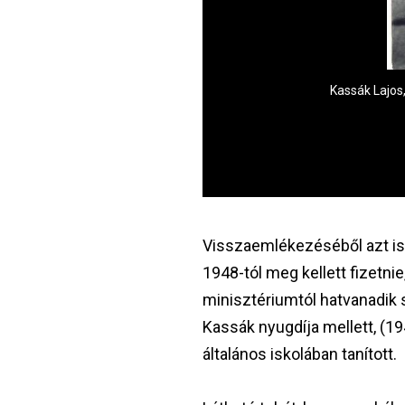
úzeum gyűjteménye
Kassák Lajos
Visszaemlékezéséből azt is
1948-tól meg kellett fizetni
minisztériumtól hatvanadik s
Kassák nyugdíja mellett, (19
általános iskolában tanított.