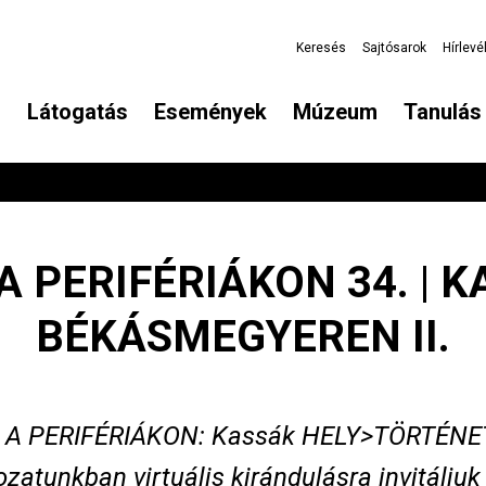
Keresés
Sajtósarok
Hírlevé
Látogatás
Események
Múzeum
Tanulás 
A PERIFÉRIÁKON 34. | 
BÉKÁSMEGYEREN II.
 A PERIFÉRIÁKON: Kassák HELY>TÖRTÉNE
zatunkban virtuális kirándulásra invitáljuk