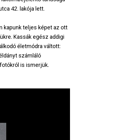
a 42. lakója lett.
m kapunk teljes képet az ott
tükre. Kassák egész addigi
lkodó életmódra váltott:
példányt számláló
fotókról is ismerjük.
Image