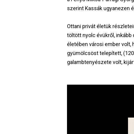
szerint Kassák ugyanezen év
Ottani privát életük részlet
töltött nyolc évükről, inká
életében városi ember volt,
gyümölcsöst telepített, (120
galambtenyészete volt, kijár
Image