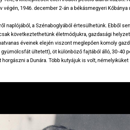
 végén, 1946. december 2-án a békásmegyeri Kőbánya utc
eiről naplójából, a Szénaboglyából értesülhetünk. Ebből se
bb csak következtethetünk életmódjukra, gazdasági helyze
 hatvanas éveinek elején viszont meglepően komoly gazdá
 gyümölcsfát ültetett), öt különböző fajtából álló, 30-40 
t horgászni a Dunára. Több kutyájuk is volt, némelyiküket 