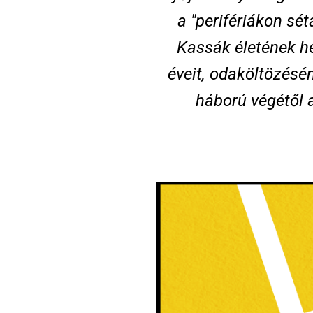
a "perifériákon sé
Kassák életének h
éveit, odaköltözésén
háború végétől 
Image