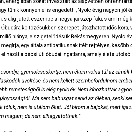
n, energiában sokat invesztált az alapvetően önfenntartá
 úgy tűnik könnyen el is engedett. „Nyolc évig nagyon j
, s alig jutott eszembe a hegyaljai szép falu, s ami mé
, Óbudára költözésükben szerepet játszhatott idős kora, 
s miliő hiánya, elszigetelődésük Békásmegyeren. Nyolc év
egírja, egy általa antipatikusnak ítélt rejtélyes, később 
el házát a bécsi úti óbudai ingatlanra, amely élete utolsó 
csöndje, gyümölcsöskertje, nem éltem volna túl az elmúlt 
askodók üvöltése, és nem kellett szembefordulnom embern
ebb remeteségből is elég nyolc év. Nem kínozhattak agyon
gányosságtól. Ma sem babusgat senki az ölében, senki s
 tőlük, nem is utálom őket. Jól bírom a bajokat, mert ig
m magam, de nem elhagyatottnak."