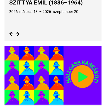
kiállítás
SZITTYA EMIL (1886–1964)
2026. március 13.
2026. március 13.
–
–
2026. szeptember 20.
2026. szeptember 20.
Image