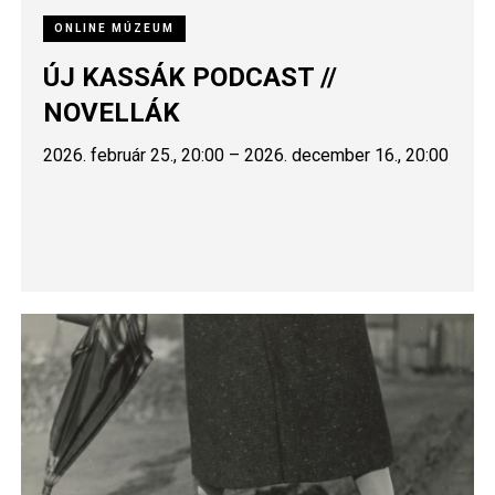
ONLINE MÚZEUM
ÚJ KASSÁK PODCAST //
NOVELLÁK
2026. február 25., 20:00 – 2026. december 16., 20:00
Image
Image
Image
Image