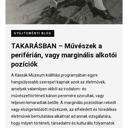
HÍREK
GYŰJTEMÉNYI BLOG
GYŰJTEMÉNYI BLOG
HÍREK
Elindult a ProletGard ERC
TAKARÁSBAN – Művészek a
A PÁRIZSI VERZIÓ
CSAVAROGJATOK VELÜNK!
kutatócsoport honlapja
periférián, vagy marginális alkotói
pozíciók
A Kassák Múzeum kiállítási programjában egyre
hangsúlyosabb szerepet kapnak azok az életművek,
amelyek valamilyen okból az irodalom- és
művészettörténeti kánon peremére szorultak, vagy
teljesen kimaradtak belőle. A marginális pozícióban rekedt
vagy elszigetelődött művészek, az elfeledett és töredékes
életművek bemutatása alkalmat ad annak vizsgálatára,
hogy milyen történeti, társadalmi és kulturális folyamatok