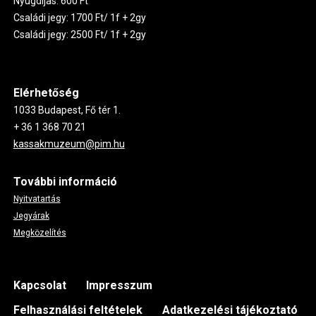
Nyugdíjas: 600 Ft
Családi jegy: 1700 Ft/ 1f + 2gy
Családi jegy: 2500 Ft/ 1f + 2gy
Elérhetőség
1033 Budapest, Fő tér 1.
+ 36 1 368 70 21
kassakmuzeum@pim.hu
További információ
Nyitvatartás
Jegyárak
Megközelítés
Footer
Kapcsolat
Impresszum
Felhasználási feltételek
Adatkezelési tájékoztató