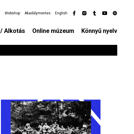
l
Webshop
Akadálymentes
English
Secondary
menu
/ Alkotás
Online múzeum
Könnyű nyelv