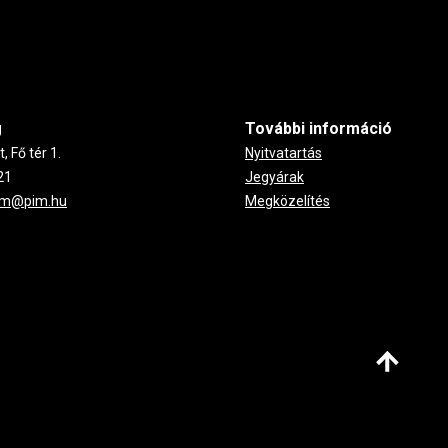
g
További információ
 Fő tér 1.
Nyitvatartás
21
Jegyárak
um@pim.hu
Megközelítés