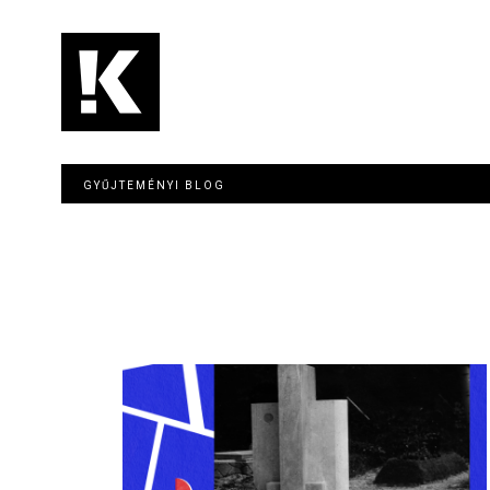
Ugrás
a
tartalomra
Main
navigation
GYŰJTEMÉNYI BLOG