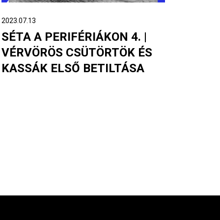
2023.07.13
SÉTA A PERIFÉRIÁKON 4. |
VÉRVÖRÖS CSÜTÖRTÖK ÉS
KASSÁK ELSŐ BETILTÁSA
tkező
olsó
dal