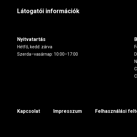
Látogatói információk
Nyitvatartás
B
Hétfő, kedd: zárva
F
Szerda–vasárnap: 10:00–17:00
D
N
C
C
Footer
Kapcsolat
Impresszum
Felhasználási fel