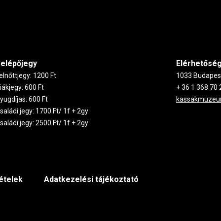
elépőjegy
Elérhetősé
elnőttjegy: 1200 Ft
1033 Budapest,
iákjegy: 600 Ft
+ 36 1 368 70 
yugdíjas: 600 Ft
kassakmuze
saládi jegy: 1700 Ft/ 1f + 2gy
saládi jegy: 2500 Ft/ 1f + 2gy
tételek
Adatkezelési tájékoztató