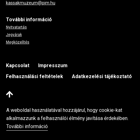
kassakmuzeum@pim.hu
További információ
Nyitvatartás
Jegyárak
Megközelítés
Footer
Kapcsolat
Impresszum
Felhasználási feltételek
Adatkezelési tájékoztató
A weboldal használatával hozzájárul, hogy cookie-kat
alkalmazzunk a felhasználói élmény javítása érdekében.
További információ
Kassák Múzeum © 2026 Minden jog fenntartva