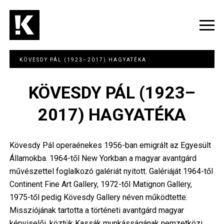
Ugrás
a
tartalomra
Navig
átka
KÖVESDY PÁL (1923–2017) HAGYATÉKA
KÖVESDY PÁL (1923–
2017) HAGYATÉKA
Kövesdy Pál operaénekes 1956-ban emigrált az Egyesült
Államokba. 1964-től New Yorkban a magyar avantgárd
művészettel foglalkozó galériát nyitott. Galériáját 1964-től
Continent Fine Art Gallery, 1972-től Matignon Gallery,
1975-től pedig Kövesdy Gallery néven működtette.
Missziójának tartotta a történeti avantgárd magyar
képviselői, köztük Kassák munkásságának nemzetközi