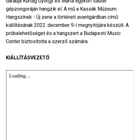
darabja Kurtág György és Márta egykori Sauter
gépzongoráján hangzik el. A mű a Kassák Múzeum
Hangszínek - Új zene a történeti avantgárdban című
kiállításának 2022. december 9-i megnyitójára készült. A
próbalehetőséget és a hangszert a Budapesti Music
Center biztosította a szerző számára.
KIÁLLÍTÁSVEZETŐ