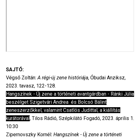
SAJTÓ:
Végső Zoltán:
A régi-új zene históriája
, Óbudai Anziksz,
2023. tavasz, 122-128.
Hangszínek - Új zene a történeti avantgárdban - Ránki Júlia
beszélget Szigetvári Andrea és Bolcsó Bálint
zeneszerzőkkel, valamint Csatlós Judittal, a kiállítás
kurátorával
, Tilos Rádió, Szépkilátó Fogadó, 2023. április 1.
10:30
Zipernovszky Kornél:
Hangszínek - Új zene a történeti