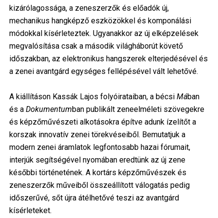
kizárólagossága, a zeneszerzők és előadók új,
mechanikus hangképző eszközökkel és komponálási
módokkal kísérleteztek. Ugyanakkor az új elképzelések
megvalósítása csak a második világháborút követő
időszakban, az elektronikus hangszerek elterjedésével és
a zenei avantgárd egységes fellépésével vált lehetővé.
A kiállításon Kassák Lajos folyóirataiban, a bécsi
Má
ban
és a
Dokumentum
ban publikált zeneelméleti szövegekre
és képzőművészeti alkotásokra építve adunk ízelítőt a
korszak innovatív zenei törekvéseiből. Bemutatjuk a
modern zenei áramlatok legfontosabb hazai fórumait,
interjúk segítségével nyomában eredtünk az új zene
későbbi történetének. A kortárs képzőművészek és
zeneszerzők műveiből összeállított válogatás pedig
időszerűvé, sőt újra átélhetővé teszi az avantgárd
kísérleteket.