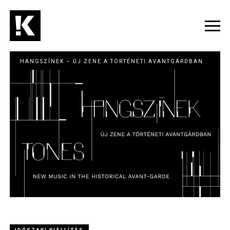
Ugrás
a
tartalomra
Navig
átka
HANGSZÍNEK – ÚJ ZENE A TÖRTÉNETI AVANTGÁRDBAN
Image