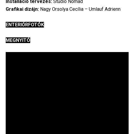
Installáció tervezés:
Studio Nomad
Grafikai dizájn:
Nagy Orsolya Cecília – Umlauf Adrienn
ENTERIŐRFOTÓK
MEGNYITÓ