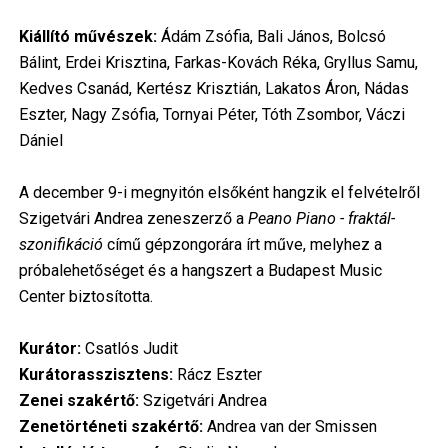
Kiállító művészek:
Ádám Zsófia, Bali János, Bolcsó
Bálint, Erdei Krisztina, Farkas-Kovách Réka, Gryllus Samu,
Kedves Csanád, Kertész Krisztián, Lakatos Áron, Nádas
Eszter, Nagy Zsófia, Tornyai Péter, Tóth Zsombor, Váczi
Dániel
A december 9-i megnyitón elsőként hangzik el felvételről
Szigetvári Andrea zeneszerző a
Peano Piano - fraktál-
szonifikáció
című gépzongorára írt műve, melyhez a
próbalehetőséget és a hangszert a Budapest Music
Center biztosította.
Kurátor:
Csatlós Judit
Kurátorasszisztens:
Rácz Eszter
Zenei szakértő:
Szigetvári Andrea
Zenetörténeti szakértő:
Andrea van der Smissen