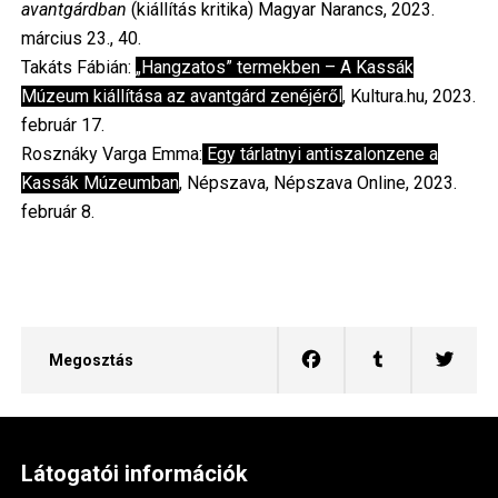
avantgárdban
(kiállítás kritika) Magyar Narancs, 2023.
március 23., 40.
Takáts Fábián:
„Hangzatos” termekben – A Kassák
Múzeum kiállítása az avantgárd zenéjéről
, Kultura.hu, 2023.
február 17.
Rosznáky Varga Emma:
Egy tárlatnyi antiszalonzene a
Kassák Múzeumban
, Népszava, Népszava Online, 2023.
február 8.
Megosztás
Látogatói információk