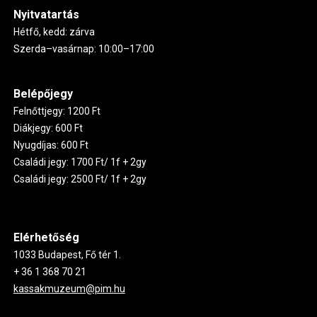
Nyitvatartás
Hétfő, kedd: zárva
Szerda–vasárnap: 10:00–17:00
Belépőjegy
Felnőttjegy: 1200 Ft
Diákjegy: 600 Ft
Nyugdíjas: 600 Ft
Családi jegy: 1700 Ft/ 1f + 2gy
Családi jegy: 2500 Ft/ 1f + 2gy
Elérhetőség
1033 Budapest, Fő tér 1.
+ 36 1 368 70 21
kassakmuzeum@pim.hu