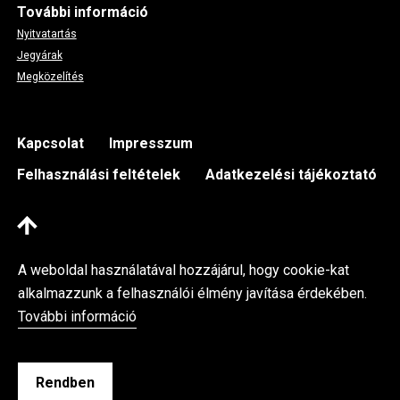
További információ
Nyitvatartás
Jegyárak
Megközelítés
Footer
Kapcsolat
Impresszum
Felhasználási feltételek
Adatkezelési tájékoztató
A weboldal használatával hozzájárul, hogy cookie-kat
alkalmazzunk a felhasználói élmény javítása érdekében.
További információ
Kassák Múzeum © 2026 Minden jog fenntartva
Fejlesztette az Integral Vision Kft.
Rendben