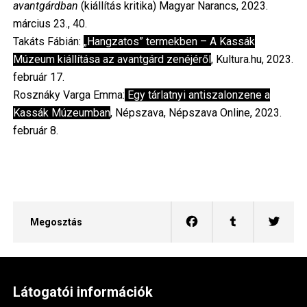
avantgárdban
(kiállítás kritika) Magyar Narancs, 2023.
március 23., 40.
Takáts Fábián:
„Hangzatos” termekben – A Kassák
Múzeum kiállítása az avantgárd zenéjéről
, Kultura.hu, 2023.
február 17.
Rosznáky Varga Emma:
Egy tárlatnyi antiszalonzene a
Kassák Múzeumban
, Népszava, Népszava Online, 2023.
február 8.
Megosztás
Látogatói információk