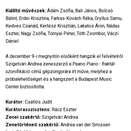
Kiállító művészek:
Ádám Zsófia, Bali János, Bolcsó
Bálint, Erdei Krisztina, Farkas-Kovách Réka, Gryllus Samu,
Kedves Csanád, Kertész Krisztián, Lakatos Áron, Nádas
Eszter, Nagy Zsófia, Tornyai Péter, Tóth Zsombor, Váczi
Dániel
A december 9-i megnyitón elsőként hangzik el felvételről
Szigetvári Andrea zeneszerző a
Peano Piano - fraktál-
szonifikáció
című gépzongorára írt műve, melyhez a
próbalehetőséget és a hangszert a Budapest Music
Center biztosította.
Kurátor:
Csatlós Judit
Kurátorasszisztens:
Rácz Eszter
Zenei szakértő:
Szigetvári Andrea
Zenetörténeti szakértő:
Andrea van der Smissen