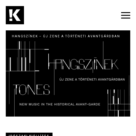
Ugrás
a
tartalomra
Navig
átka
HANGSZÍNEK – ÚJ ZENE A TÖRTÉNETI AVANTGÁRDBAN
Image