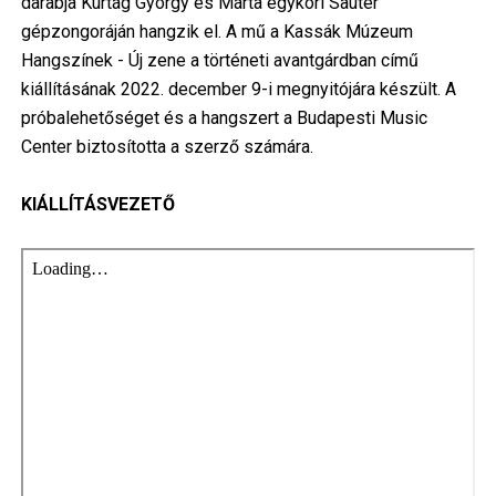
darabja Kurtág György és Márta egykori Sauter
gépzongoráján hangzik el. A mű a Kassák Múzeum
Hangszínek - Új zene a történeti avantgárdban című
kiállításának 2022. december 9-i megnyitójára készült. A
próbalehetőséget és a hangszert a Budapesti Music
Center biztosította a szerző számára.
KIÁLLÍTÁSVEZETŐ