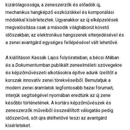
kizárólagossága, a zeneszerzők és előadók új,
mechanikus hangképző eszközökkel és komponálási
módokkal kísérleteztek. Ugyanakkor az új elképzelések
megvalósítása csak a második világháborút követő
időszakban, az elektronikus hangszerek elterjedésével és
a zenei avantgárd egységes fellépésével vált lehetővé.
A kiállításon Kassák Lajos folyóirataiban, a bécsi
Má
ban
és a
Dokumentum
ban publikált zeneelméleti szövegekre
és képzőművészeti alkotásokra építve adunk ízelítőt a
korszak innovatív zenei törekvéseiből. Bemutatjuk a
modern zenei áramlatok legfontosabb hazai fórumait,
interjúk segítségével nyomában eredtünk az új zene
későbbi történetének. A kortárs képzőművészek és
zeneszerzők műveiből összeállított válogatás pedig
időszerűvé, sőt újra átélhetővé teszi az avantgárd
kísérleteket.