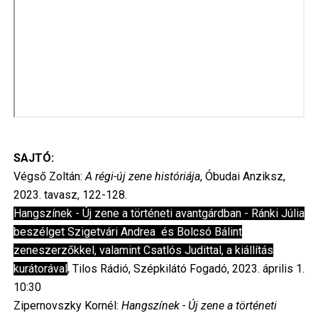
SAJTÓ:
Végső Zoltán:
A régi-új zene históriája
, Óbudai Anziksz,
2023. tavasz, 122-128.
Hangszínek - Új zene a történeti avantgárdban - Ránki Júlia
beszélget Szigetvári Andrea és Bolcsó Bálint
zeneszerzőkkel, valamint Csatlós Judittal, a kiállítás
kurátorával
, Tilos Rádió, Szépkilátó Fogadó, 2023. április 1.
10:30
Zipernovszky Kornél:
Hangszínek - Új zene a történeti