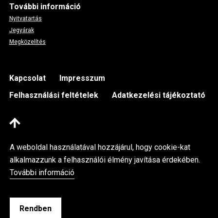
További információ
Nyitvatartás
Jegyárak
Megközelítés
Footer
Kapcsolat
Impresszum
Felhasználási feltételek
Adatkezelési tájékoztató
A weboldal használatával hozzájárul, hogy cookie-kat
alkalmazzunk a felhasználói élmény javítása érdekében.
További információ
Kassák Múzeum © 2026 Minden jog fenntartva
Fejlesztette az Integral Vision Kft.
Rendben