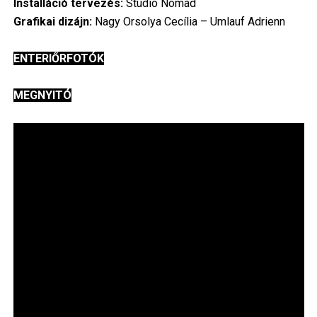
Installáció tervezés:
Studio Nomad
Grafikai dizájn:
Nagy Orsolya Cecília – Umlauf Adrienn
ENTERIŐRFOTÓK
MEGNYITÓ