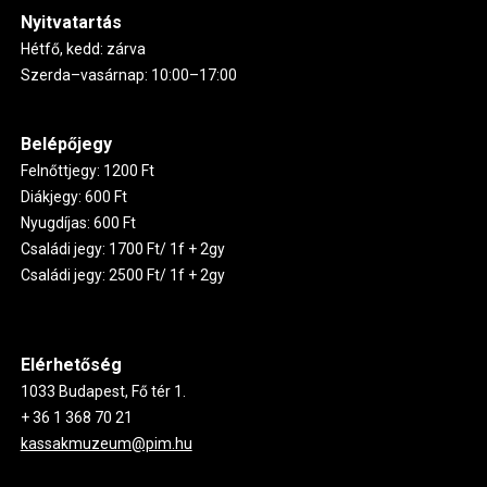
Nyitvatartás
Hétfő, kedd: zárva
Szerda–vasárnap: 10:00–17:00
Belépőjegy
Felnőttjegy: 1200 Ft
Diákjegy: 600 Ft
Nyugdíjas: 600 Ft
Családi jegy: 1700 Ft/ 1f + 2gy
Családi jegy: 2500 Ft/ 1f + 2gy
Elérhetőség
1033 Budapest, Fő tér 1.
+ 36 1 368 70 21
kassakmuzeum@pim.hu