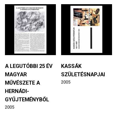
Image
Image
A LEGUTÓBBI 25 ÉV
KASSÁK
MAGYAR
SZÜLETÉSNAPJAI
MŰVÉSZETE A
2005
HERNÁDI-
GYŰJTEMÉNYBŐL
2005