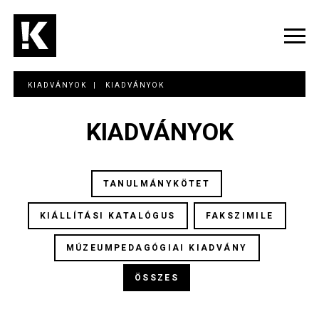
Ugrás
a
tartalomra
Navig
átka
KIADVÁNYOK
KIADVÁNYOK
KIADVÁNYOK
TANULMÁNYKÖTET
KIÁLLÍTÁSI KATALÓGUS
FAKSZIMILE
MÚZEUMPEDAGÓGIAI KIADVÁNY
ÖSSZES