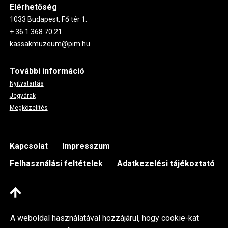
Elérhetőség
1033 Budapest, Fő tér 1.
+ 36 1 368 70 21
kassakmuzeum@pim.hu
További információ
Nyitvatartás
Jegyárak
Megközelítés
Footer
Kapcsolat
Impresszum
Felhasználási feltételek
Adatkezelési tájékoztató
A weboldal használatával hozzájárul, hogy cookie-kat