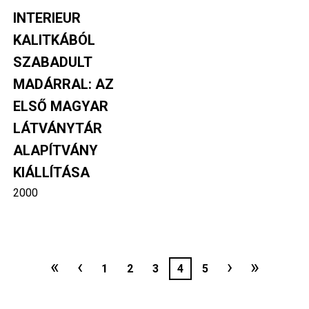
INTERIEUR
KALITKÁBÓL
SZABADULT
MADÁRRAL: AZ
ELSŐ MAGYAR
LÁTVÁNYTÁR
ALAPÍTVÁNY
KIÁLLÍTÁSA
2000
Oldalszámozás
Első
«
Előző
‹
Következ
›
Utolsó
»
Oldal
1
Oldal
2
Oldal
3
Jelenlegi
4
Oldal
5
oldal
oldal
oldal
oldal
oldal