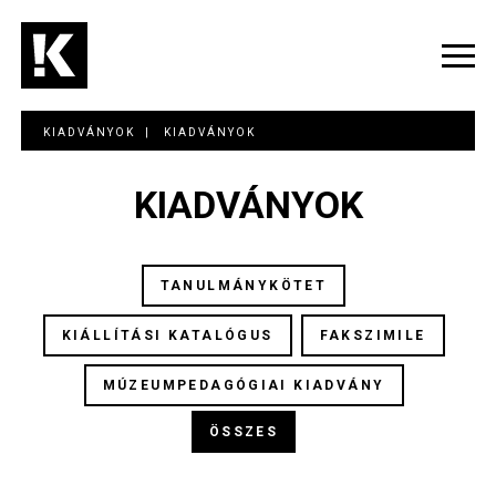
Ugrás
a
tartalomra
Navig
átka
KIADVÁNYOK
KIADVÁNYOK
KIADVÁNYOK
TANULMÁNYKÖTET
KIÁLLÍTÁSI KATALÓGUS
FAKSZIMILE
MÚZEUMPEDAGÓGIAI KIADVÁNY
ÖSSZES