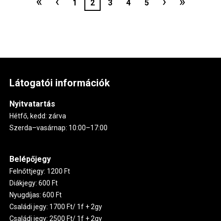
Első
«
Előző
‹
Következ
›
Utolsó
»
Oldal
1
Jelenlegi
2
Oldal
3
Oldal
4
Oldal
5
oldal
oldal
oldal
oldal
oldal
Látogatói információk
Nyitvatartás
Hétfő, kedd: zárva
Szerda–vasárnap: 10:00–17:00
Belépőjegy
Felnőttjegy: 1200 Ft
Diákjegy: 600 Ft
Nyugdíjas: 600 Ft
Családi jegy: 1700 Ft/ 1f + 2gy
Családi jegy: 2500 Ft/ 1f + 2gy