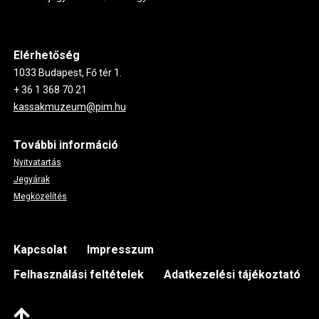
Elérhetőség
1033 Budapest, Fő tér 1.
+ 36 1 368 70 21
kassakmuzeum@pim.hu
További információ
Nyitvatartás
Jegyárak
Megközelítés
Footer
Kapcsolat
Impresszum
Felhasználási feltételek
Adatkezelési tájékoztató