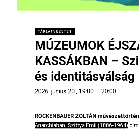
TÁRLATVEZETÉS
MÚZEUMOK ÉJSZ
KASSÁKBAN – Szit
és identitásválság
2026. június 20., 19:00 – 20:00
ROCKENBAUER ZOLTÁN művészettörténé
Anarchiában. Szittya Emil (1886-1964)
című