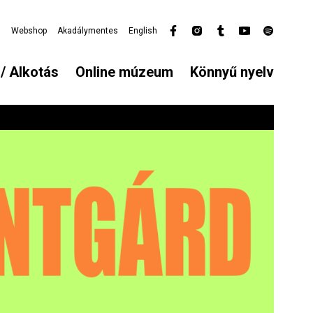
l
Webshop
Akadálymentes
English
Secondary
menu
/ Alkotás
Online múzeum
Könnyű nyelv