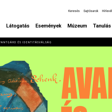
Keresés
Sajtósarok
Hírlevé
Látogatás
Események
Múzeum
Tanulás 
VANTGÁRD ÉS IDENTITÁSVÁLSÁG