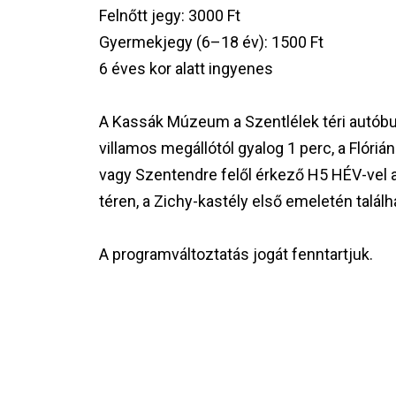
Felnőtt jegy: 3000 Ft
Gyermekjegy (6–18 év): 1500 Ft
6 éves kor alatt ingyenes
A Kassák Múzeum a Szentlélek téri autóbu
villamos megállótól gyalog 1 perc, a Flórián 
vagy Szentendre felől érkező H5 HÉV-vel a 
téren, a Zichy-kastély első emeletén talá
A programváltoztatás jogát fenntartjuk.
Image