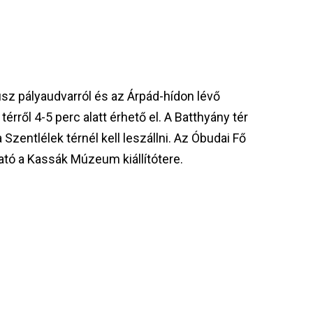
sz pályaudvarról és az Árpád-hídon lévő
térről 4-5 perc alatt érhető el. A Batthyány tér
Szentlélek térnél kell leszállni. Az Óbudai Fő
lható a Kassák Múzeum kiállítótere.