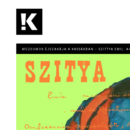
Ugrás
a
tartalomra
Main
navigation
MÚZEUMOK ÉJSZAKÁJA A KASSÁKBAN – SZITTYA EMIL: A
Image