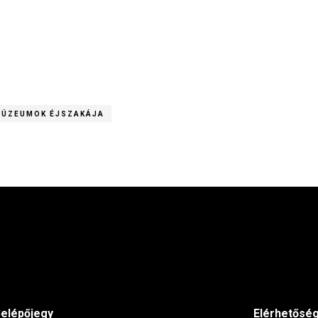
ÚZEUMOK ÉJSZAKÁJA
elépőjegy
Elérhetősé