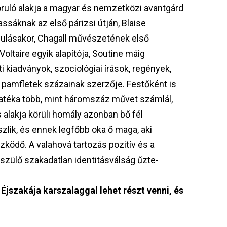
zoruló alakja a magyar és nemzetközi avantgárd
assáknak az első párizsi útján, Blaise
dulásakor, Chagall művészetének első
oltaire egyik alapítója, Soutine máig
kiadványok, szociológiai írások, regények,
, pamfletek százainak szerzője. Festőként is
atéka több, mint háromszáz művet számlál,
 alakja körüli homály azonban bő fél
szlik, és ennek legfőbb oka ő maga, aki
zködő. A valahová tartozás pozitív és a
feszülő szakadatlan identitásválság űzte-
zakája karszalaggal lehet részt venni, és
k.