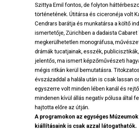
Szittya Emil fontos, de folyton háttérbes
történetének. Útitársa és ciceronéja volt K
Cendrars barátja és munkatársa a költő in
ismertetője, Zürichben a dadaista Cabaret V
megkerülhetetlen monográfusa, művészeti 
drámák tucatjainak, esszék, publicisztikák
jelentős, ma ismert képzőművészeti hagy
mégis ritkán kerül bemutatásra. Titokzatos
évszázaddal a halála után is csak lassan o
egyszerre volt minden lében kanál és rejtő
mindenen kívül állás negatív pólusa által 
hajtotta előre az útján.
A programokon az egységes Múzeumok Éjs
kiállításaink is csak azzal látogatható