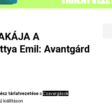
AKÁJA A
tya Emil: Avantgárd
sz tárlatvezetése
a
Csavargások
 kiállításon