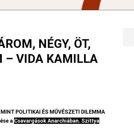
ÁROM, NÉGY, ÖT,
M – VIDA KAMILLA
MINT POLITIKAI ÉS MŰVÉSZETI DILEMMA
tése a
Csavargások Anarchiában. Szittya