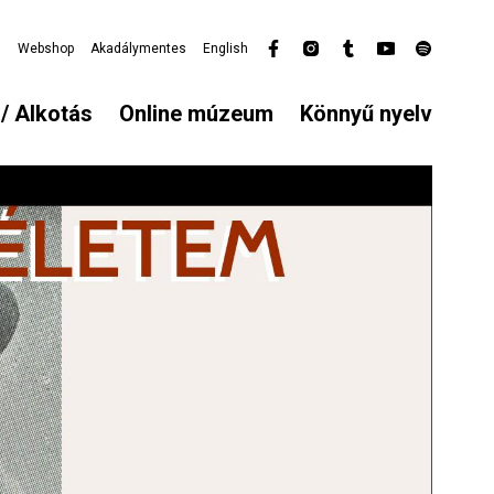
l
Webshop
Akadálymentes
English
Secondary
menu
/ Alkotás
Online múzeum
Könnyű nyelv