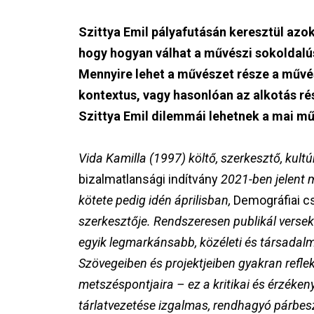
Szittya Emil pályafutásán keresztül azo
hogy hogyan válhat a művészi sokoldal
Mennyire lehet a művészet része a művé
kontextus, vagy hasonlóan az alkotás rés
Szittya Emil dilemmái lehetnek a mai 
Vida Kamilla (1997) költő, szerkesztő, kult
bizalmatlansági indítvány
2021-ben jelent
kötete pedig idén áprilisban,
Demográfiai c
szerkesztője. Rendszeresen publikál versek
egyik legmarkánsabb, közéleti és társadalm
Szövegeiben és projektjeiben gyakran reflekt
metszéspontjaira – ez a kritikai és érzéken
tárlatvezetése izgalmas, rendhagyó párbe