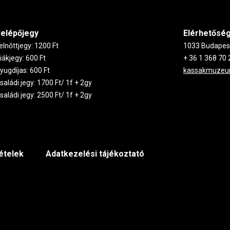
elépőjegy
Elérhetősé
elnőttjegy: 1200 Ft
1033 Budapest,
iákjegy: 600 Ft
+ 36 1 368 70 
yugdíjas: 600 Ft
kassakmuze
saládi jegy: 1700 Ft/ 1f + 2gy
saládi jegy: 2500 Ft/ 1f + 2gy
tételek
Adatkezelési tájékoztató