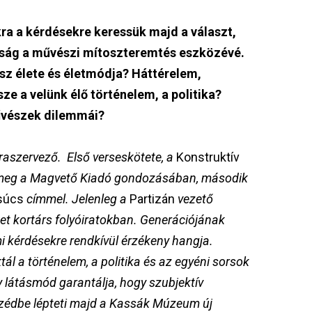
kra a kérdésekre keressük majd a választ,
úság a művészi mítoszteremtés eszközévé.
sz élete és életmódja? Háttérelem,
ze a velünk élő történelem, a politika?
művészek dilemmái?
úraszervező. Első verseskötete, a
Konstruktív
 meg a Magvető Kiadó gondozásában, második
súcs
címmel. Jelenleg a
Partizán
vezető
et kortárs folyóiratokban. Generációjának
i kérdésekre rendkívül érzékeny hangja.
ál a történelem, a politika és az egyéni sorsok
y látásmód garantálja, hogy szubjektív
szédbe lépteti majd a Kassák Múzeum új