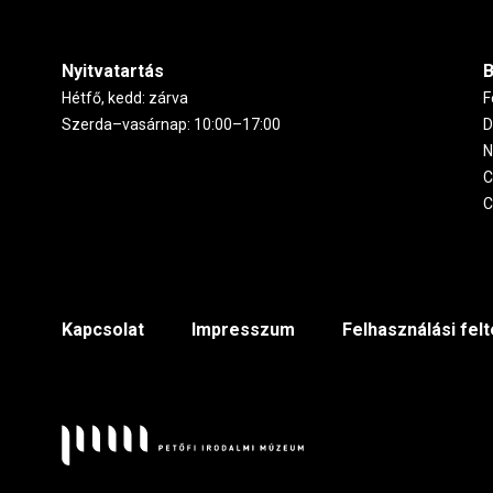
Nyitvatartás
B
Hétfő, kedd: zárva
F
Szerda–vasárnap: 10:00–17:00
D
N
C
C
Footer
Kapcsolat
Impresszum
Felhasználási fel