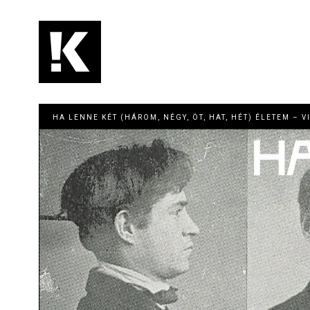
Ugrás
a
tartalomra
Main
navigation
HA LENNE KÉT (HÁROM, NÉGY, ÖT, HAT, HÉT) ÉLETEM – 
Image