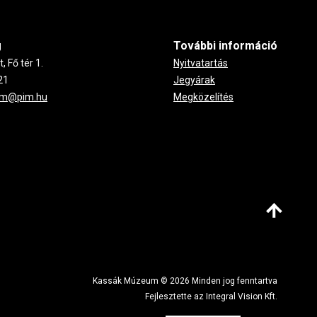
g
További információ
 Fő tér 1.
Nyitvatartás
21
Jegyárak
um@pim.hu
Megközelítés
Kassák Múzeum © 2026 Minden jog fenntartva
Fejlesztette az Integral Vision Kft.