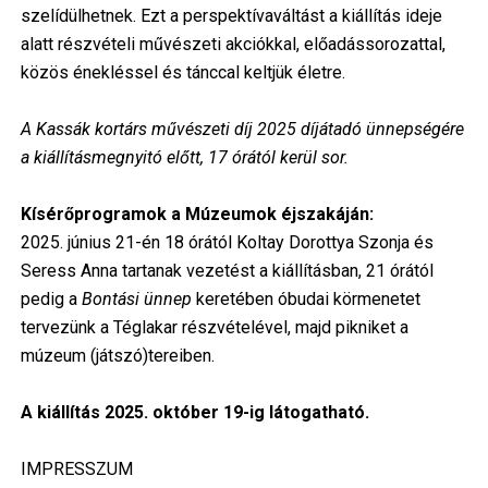
szelídülhetnek. Ezt a perspektívaváltást a kiállítás ideje
alatt részvételi művészeti akciókkal, előadássorozattal,
közös énekléssel és tánccal keltjük életre.
A Kassák kortárs művészeti díj 2025 díjátadó ünnepségére
a kiállításmegnyitó előtt, 17 órától kerül sor.
Kísérőprogramok a Múzeumok éjszakáján:
2025. június 21-én 18 órától Koltay Dorottya Szonja és
Seress Anna tartanak vezetést a kiállításban, 21 órától
pedig a
Bontási ünnep
keretében óbudai körmenetet
tervezünk a Téglakar részvételével, majd pikniket a
múzeum (játszó)tereiben.
A kiállítás 2025. október 19-ig látogatható.
IMPRESSZUM