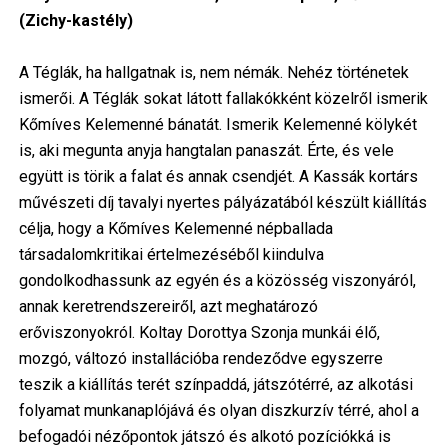
(Zichy-kastély)
A Téglák, ha hallgatnak is, nem némák. Nehéz történetek
ismerői. A Téglák sokat látott fallakókként közelről ismerik
Kőmíves Kelemenné bánatát. Ismerik Kelemenné kölykét
is, aki megunta anyja hangtalan panaszát. Érte, és vele
együtt is törik a falat és annak csendjét. A Kassák kortárs
művészeti díj tavalyi nyertes pályázatából készült kiállítás
célja, hogy a Kőmíves Kelemenné népballada
társadalomkritikai értelmezéséből kiindulva
gondolkodhassunk az egyén és a közösség viszonyáról,
annak keretrendszereiről, azt meghatározó
erőviszonyokról. Koltay Dorottya Szonja munkái élő,
mozgó, változó installációba rendeződve egyszerre
teszik a kiállítás terét színpaddá, játszótérré, az alkotási
folyamat munkanaplójává és olyan diszkurzív térré, ahol a
befogadói nézőpontok játszó és alkotó pozíciókká is