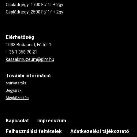
Családi jegy: 1700 Ft/ 1f + 2gy
Családi jegy: 2500 Ft/ 1f + 2gy
Elérhetőség
1033 Budapest, Fő tér 1.
+ 36 1 368 70 21
kassakmuzeum@pim.hu
További információ
Nyitvatartás
Jegyárak
Megközelítés
Footer
Kapcsolat
Impresszum
Felhasználási feltételek
Adatkezelési tájékoztató