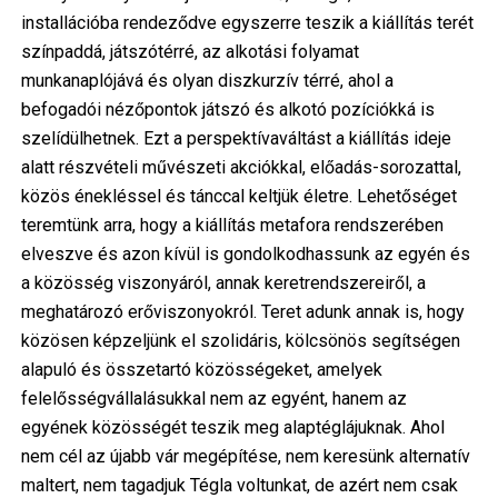
installációba rendeződve egyszerre teszik a kiállítás terét
színpaddá, játszótérré, az alkotási folyamat
munkanaplójává és olyan diszkurzív térré, ahol a
befogadói nézőpontok játszó és alkotó pozíciókká is
szelídülhetnek. Ezt a perspektívaváltást a kiállítás ideje
alatt részvételi művészeti akciókkal, előadás-sorozattal,
közös énekléssel és tánccal keltjük életre. Lehetőséget
teremtünk arra, hogy a kiállítás metafora rendszerében
elveszve és azon kívül is gondolkodhassunk az egyén és
a közösség viszonyáról, annak keretrendszereiről, a
meghatározó erőviszonyokról. Teret adunk annak is, hogy
közösen képzeljünk el szolidáris, kölcsönös segítségen
alapuló és összetartó közösségeket, amelyek
felelősségvállalásukkal nem az egyént, hanem az
egyének közösségét teszik meg alaptéglájuknak. Ahol
nem cél az újabb vár megépítése, nem keresünk alternatív
maltert, nem tagadjuk Tégla voltunkat, de azért nem csak