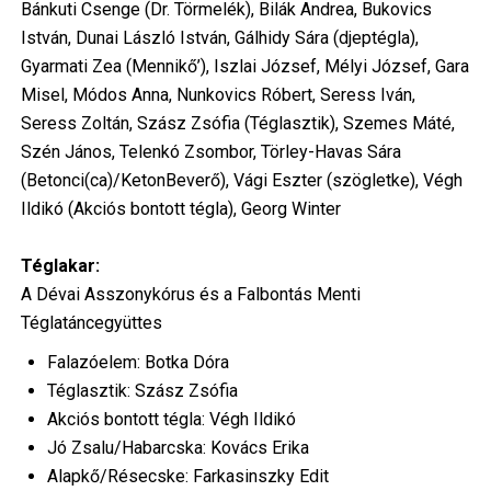
Bánkuti Csenge (Dr. Törmelék), Bilák Andrea, Bukovics
István, Dunai László István, Gálhidy Sára (djeptégla),
Gyarmati Zea (Mennikő’), Iszlai József, Mélyi József, Gara
Misel, Módos Anna, Nunkovics Róbert, Seress Iván,
Seress Zoltán, Szász Zsófia (Téglasztik), Szemes Máté,
Szén János, Telenkó Zsombor, Törley-Havas Sára
(Betonci(ca)/KetonBeverő), Vági Eszter (szögletke), Végh
Ildikó (Akciós bontott tégla), Georg Winter
Téglakar:
A Dévai Asszonykórus és a Falbontás Menti
Téglatáncegyüttes
Falazóelem: Botka Dóra
Téglasztik: Szász Zsófia
Akciós bontott tégla: Végh Ildikó
Jó Zsalu/Habarcska: Kovács Erika
Alapkő/Résecske: Farkasinszky Edit