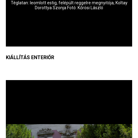
tó
Téglatan: leomlott estig, felépült reggelre megnyitója, Koltay
T
si
Dorottya Szonja Fotó: Kőrösi László
KIÁLLÍTÁS ENTERIŐR
Image
Im