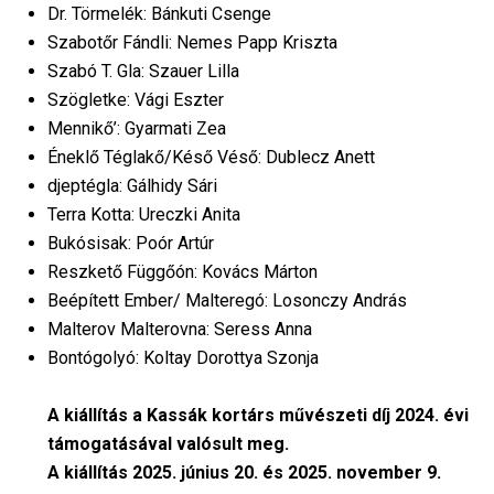
Dr. Törmelék: Bánkuti Csenge
Szabotőr Fándli: Nemes Papp Kriszta
Szabó T. Gla: Szauer Lilla
Szögletke: Vági Eszter
Mennikő’: Gyarmati Zea
Éneklő Téglakő/Késő Véső: Dublecz Anett
djeptégla: Gálhidy Sári
Terra Kotta: Ureczki Anita
Bukósisak: Poór Artúr
Reszkető Függőón: Kovács Márton
Beépített Ember/ Malteregó: Losonczy András
Malterov Malterovna: Seress Anna
Bontógolyó: Koltay Dorottya Szonja
A kiállítás a Kassák kortárs művészeti díj 2024. évi
támogatásával valósult meg.
A kiállítás 2025. június 20. és 2025. november 9.