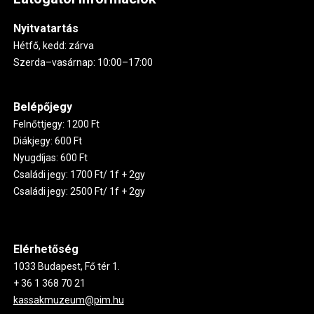
Nyitvatartás
Hétfő, kedd: zárva
Szerda–vasárnap: 10:00–17:00
Belépőjegy
Felnőttjegy: 1200 Ft
Diákjegy: 600 Ft
Nyugdíjas: 600 Ft
Családi jegy: 1700 Ft/ 1f + 2gy
Családi jegy: 2500 Ft/ 1f + 2gy
Elérhetőség
1033 Budapest, Fő tér 1.
+ 36 1 368 70 21
kassakmuzeum@pim.hu