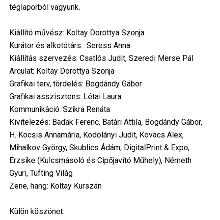
téglaporból vagyunk.
Kiállító művész: Koltay Dorottya Szonja
Kurátor és alkotótárs: Seress Anna
Kiállítás szervezés: Csatlós Judit, Szeredi Merse Pál
Arculat: Koltay Dorottya Szonja
Grafikai terv, tördelés: Bogdándy Gábor
Grafikai asszisztens: Létai Laura
Kommunikáció: Szikra Renáta
Kivitelezés: Badak Ferenc, Batári Attila, Bogdándy Gábor,
H. Kocsis Annamária, Kodolányi Judit, Kovács Alex,
Mihalkov György, Skublics Ádám, DigitalPrint & Expo,
Erzsike (Kulcsmásoló és Cipőjavító Műhely), Németh
Gyuri, Tufting Világ
Zene, hang: Koltay Kurszán
Külön köszönet: