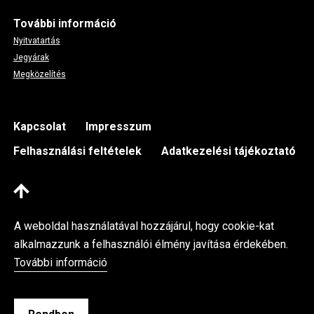
További információ
Nyitvatartás
Jegyárak
Megközelítés
Footer
Kapcsolat
Impresszum
Felhasználási feltételek
Adatkezelési tájékoztató
A weboldal használatával hozzájárul, hogy cookie-kat
alkalmazzunk a felhasználói élmény javítása érdekében.
További információ
Kassák Múzeum © 2026 Minden jog fenntartva
Fejlesztette az Integral Vision Kft.