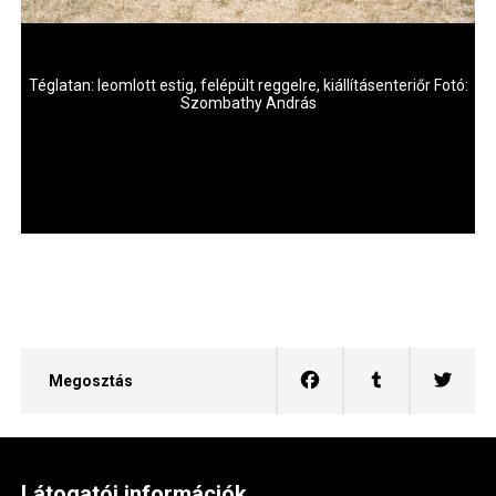
ó:
Téglatan: leomlott estig, felépült reggelre, kiállításenteriőr Fotó:
T
Szombathy András
Megosztás
Látogatói információk