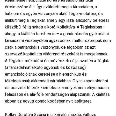
Kelemenné népballada kortárs társadalomkritikai
értelmezése állt. Így született meg a társadalom, a
hatalom és egyén viszonyára utaló Tégla-metafora, és
alakult meg a Téglakar, amely egy laza, alacsony belépési
küszöbű, félig nyitott alkotói kollektíva. A Téglakarban –
ahogy a kiállítás tereiben is – a gondoskodás gyakorlatai
társadalmi viszonyokba ágyazódnak, malter szerepük nem
csak a patriarchális viszonyok, de tágabban az azt
szervező kapitalista világrend részeként is megjelennek.
A Téglakar működési és művészeti célja szintén a Téglák
(a társadalmat alkotó egyének és közösség)
emancipációjának keresése a hierarchikus és
tőkelogikának alárendelt várfalakban. Olyan kapcsolódási
és összetartó erők kiemelése, amelyek nem elnyomáson,
feladáson és alá-fölé rendeltségen alapszanak. A kiállítás
ebben az együtt gondolkodásban nyit játékteret.
Koltay Dorottya Szonja munkái élő, mozgó, változó