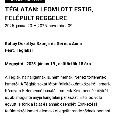
IDŐSZAKI KIÁLLÍTÁS
TÉGLATAN: LEOMLOTT ESTIG,
FELÉPÜLT REGGELRE
2025. június 20.
–
2025. november 09.
Koltay Dorottya Szonja és Seress Anna
Feat. Téglakar
Megnyitó : 2025. június 19., csütörtök 18 óra
A Téglák, ha hallgatnak is, nem némák. Nehéz történetek
ismerői. A Téglák sokat látott fallakókként közelről ismerik
Kőmíves Kelemenné bánatát. Ismerik Kelemenné kölykét
is, aki megunta anyja hangtalan panaszát. Érte, és vele
együtt is törik a falat és annak csendjét. Építkezési
területekről ismert elemekkel együtt rendeződnek bontási