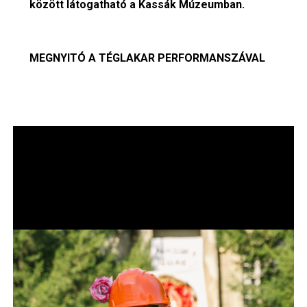
között látogatható a Kassák Múzeumban.
MEGNYITÓ A TÉGLAKAR PERFORMANSZÁVAL
Image
Im