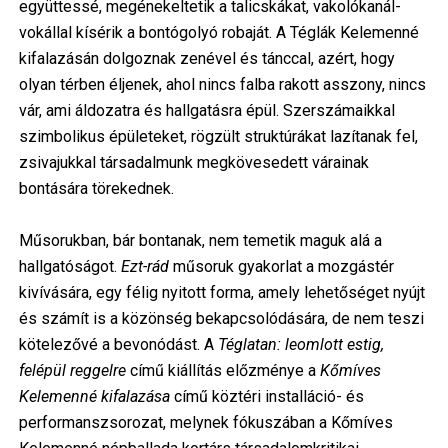
együttessé, megénekeltetik a talicskákat, vakolókanál-
vokállal kísérik a bontógolyó robaját. A Téglák Kelemenné
kifalazásán dolgoznak zenével és tánccal, azért, hogy
olyan térben éljenek, ahol nincs falba rakott asszony, nincs
vár, ami áldozatra és hallgatásra épül. Szerszámaikkal
szimbolikus épületeket, rögzült struktúrákat lazítanak fel,
zsivajukkal társadalmunk megkövesedett várainak
bontására törekednek.
Műsorukban, bár bontanak, nem temetik maguk alá a
hallgatóságot.
Ezt-rád
műsoruk gyakorlat a mozgástér
kivívására, egy félig nyitott forma, amely lehetőséget nyújt
és számít is a közönség bekapcsolódására, de nem teszi
kötelezővé a bevonódást. A
Téglatan: leomlott estig,
felépül reggelre
című kiállítás előzménye a
Kőmíves
Kelemenné kifalazása
című köztéri installáció- és
performanszsorozat, melynek fókuszában a Kőmíves