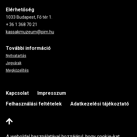
Elérhetőség
1033 Budapest, Fő tér 1.
+ 36 1 368 70 21
kassakmuzeum@pim.hu
További információ
Nyitvatartás
Jegyárak
Megközelítés
Footer
Kapcsolat
Impresszum
Felhasználási feltételek
Adatkezelési tájékoztató
A weboldal használatával hozzájárul, hogy cookie-kat