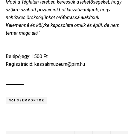
Most a Téglatan terében keressük a lehetőségeket, hogy
szűkre szabott pozícióinkból kiszabaduljunk, hogy
nehézkes örökségünket erőforrássá alakítsuk.
Kelemenné és kölyke kapcsolata omlik és épül, de nem
temet maga alá."
Belépőjegy: 1500 Ft
Regisztráció: kassakmuzeum@pim.hu
NŐI SZEMPONTOK