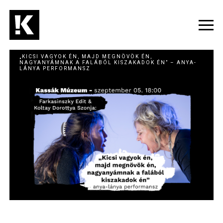
Ugrás
a
tartalomra
Navig
átka
„KICSI VAGYOK ÉN, MAJD MEGNÖVÖK ÉN,
NAGYANYÁMNAK A FALÁBÓL KISZAKADOK ÉN” – ANYA-
LÁNYA PERFORMANSZ
Image