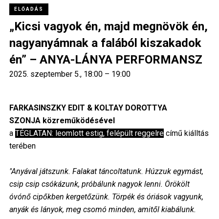
ELŐADÁS
„Kicsi vagyok én, majd megnövök én,
nagyanyámnak a falából kiszakadok
én” – ANYA-LÁNYA PERFORMANSZ
2025. szeptember 5., 18:00 – 19:00
FARKASINSZKY EDIT & KOLTAY DOROTTYA
SZONJA közreműködésével
a
TÉGLATAN: leomlott estig, felépült reggelre
című kiálltás
terében
"Anyával játszunk. Falakat táncoltatunk. Húzzuk egymást,
csip csip csókázunk, próbálunk nagyok lenni. Örökölt
óvónő cipőkben kergetőzünk. Törpék és óriások vagyunk,
anyák és lányok, meg csomó minden, amitől kiabálunk.