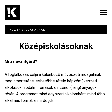
Ugrás
a
tartalomra
Navig
átka
KÖZÉPISKOLÁSOKNAK
Középiskolásoknak
Mi az avantgárd?
A foglalkozás célja a különböző művészeti mozgalmak
megismertetése, érthetőbbé tétele képzőművészeti
alkotások, irodalmi források és zenei (hang) anyagok
révén. A programot mind egyszeri alkalomként, mind több
alkalmas formában hirdetjük.