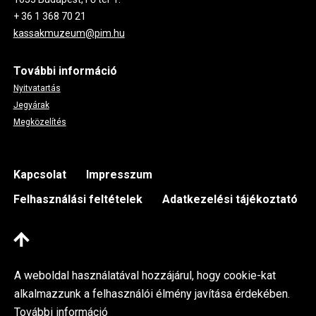
+ 36 1 368 70 21
kassakmuzeum@pim.hu
További információ
Nyitvatartás
Jegyárak
Megközelítés
Footer
Kapcsolat
Impresszum
Felhasználási feltételek
Adatkezelési tájékoztató
A weboldal használatával hozzájárul, hogy cookie-kat
alkalmazzunk a felhasználói élmény javítása érdekében.
További információ