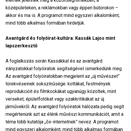
elemek jelennek meg a közönségfilmekben, a
középületeken, a reklámokban vagy éppen bútorokon –
akkor és ma is. A programot mind egyszeri alkalomként,
mind több alkalmas formában hirdetjük.
Avantgárd és folyóirat-kultúra: Kassák Lajos mint
lapszerkesztő
A foglalkozás során Kassákkal és az avantgárd
irányzatokkal folyóiratok segítségével ismerkedünk meg.
Az avantgárd folyóiratokban megjelent az „új művészet”
törekvéseinek sokszínűsége: kottákat, festmények
reprodukcióit és filmkockákat ugyanúgy közöltek, mint
verseket, épületfotókat vagy szakkritikákat az új
járművekről. Az avantgárd folyóiratok hálózata pedig segít
megértenünk azt az élénk művészi kommunikációt, amit a
téma több kutatója „ős-internetnek” nevez. A programot
mind egyszeri alkalomként, mind több alkalmas formában