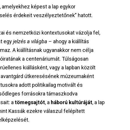
, amelyekhez képest a lap egykor
selés érdekeit veszélyeztetőnek” hatott.
zai és nemzetközi kontextusokat vázolja fel,
nt egy
jelzés a világba
– ahogy a kiállítás
lmaz. A kiállításnak ugyanakkor nem célja
óiratának a centenáriumát. Túlságosan
úellenes kiállásként, vagy a lapban közölt
ai avantgárd útkeresésének múzeumaként
usokra adott politikailag motivált és
elsődleges forrásokra támaszkodva
sait: a
tömegsajtót
, a
háború kultúráját
, a lap
mint Kassák ezekre válaszul felépített
lképzelését.