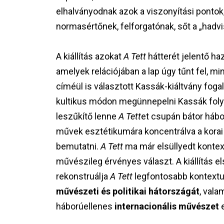
elhalványodnak azok a viszonyítási pontok
normasértőnek, felforgatónak, sőt a „hadvi
A kiállítás azokat
A Tett
hátterét jelentő ha
amelyek relációjában a lap úgy tűnt fel, mi
címéül is választott Kassák-kiáltvány foga
kultikus módon megünnepelni Kassák foly
leszűkítő lenne
A Tett
et csupán bátor hábor
művek esztétikumára koncentrálva a kor
bemutatni.
A Tett
ma már elsüllyedt kontext
művészileg érvényes választ. A kiállítás 
rekonstruálja
A Tett
legfontosabb kontextu
művészeti és politikai hátországát
, vala
háborúellenes
internacionális művészet
e