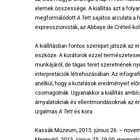
elemek összessége. A kiállítás azt a foly
megformálódott
A Tett
sajátos arculata a h
expresszionisták, az Abbaye de Créteil-ko
A kiállításban fontos szerepet játszik az i
eszköze. A kurátorok ezzel természetes
munkájáról, de tágas teret szeretnének nyi
interpretációk létrehozásában. Az infogra
anélkül, hogy a kutatások eredményeit el
csomagolnák. Ugyanakkor a kiállítás ambíc
árnyalatoknak és ellentmondásoknak az érz
izgalmas
A Tett
és kora.
Kassák Múzeum, 2015. június 26. – novem
Megnyitó: 2015. június 25. 19.00, megnyitj