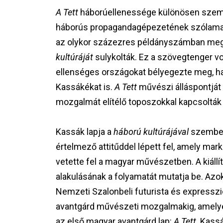
A Tett
háborúellenessége különösen szemb
háborús propagandagépezetének szólama
az olykor százezres példányszámban megj
kultúráját
sulykolták. Ez a szövegtenger vo
ellenséges országokat bélyegezte meg, ha
Kassákékat is.
A Tett
művészi álláspontját 
mozgalmát elítélő toposzokkal kapcsolták
Kassák lapja a
háború kultúrájával
szemben 
értelmező attitűddel lépett fel, amely ma
vetette fel a magyar művészetben. A kiállí
alakulásának a folyamatát mutatja be. Azok
Nemzeti Szalonbeli futurista és expresszio
avantgárd művészeti mozgalmakig, amelye
az első magyar avantgárd lap:
A Tett
. Kassá