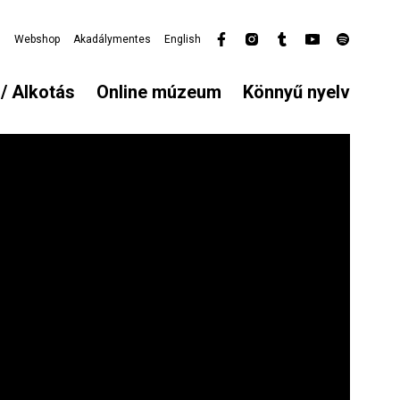
l
Webshop
Akadálymentes
English
Secondary
menu
/ Alkotás
Online múzeum
Könnyű nyelv