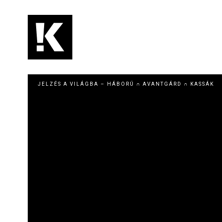
Ugrás
a
tartalomra
Main
navigation
JELZÉS A VILÁGBA – HÁBORÚ ∩ AVANTGÁRD ∩ KASSÁK
Image