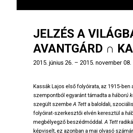
JELZÉS A VILÁGB
AVANTGÁRD ∩ K
2015. június 26.
–
2015. november 08.
Kassák Lajos első folyóirata, az 1915-ben 
szempontból egyaránt támadta a
háború k
szegült szembe
A Tett
a baloldali, szociál
folyóirat-szerkesztői elvén keresztül a
háb
megbélyegző beszédmóddal.
A Tett
radiká
képviselt, ez azonban a mai olvasó számá