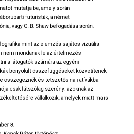
amatot mutatja be, amely során
áborúpárti futuristák, a német
lónia, vagy G. B. Shaw befogadása során.
nfografika mint az elemzés sajátos vizuális
en nem mondanak le az értelmezés
tni a látogatók számára az egyéni
fikák bonyolult összefüggéseket közvetítenek
őre összegeznék és tetszetős narratívákba
iója csak látszólag szerény: azoknak az
ékeltetésére vállalkozik, amelyek miatt ma is
ber 8.
a: Konok Péter, történész