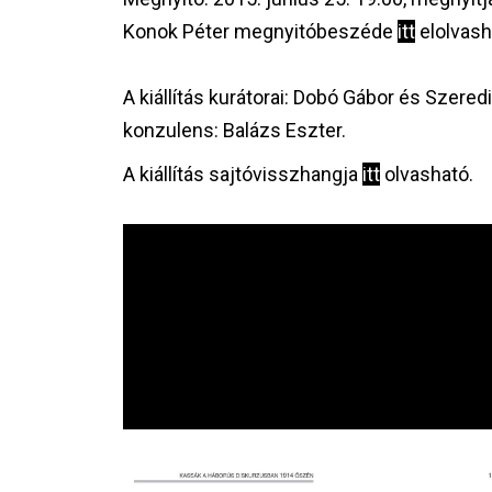
Konok Péter megnyitóbeszéde
itt
elolvash
A kiállítás kurátorai: Dobó Gábor és Szere
konzulens: Balázs Eszter.
A kiállítás sajtóvisszhangja
itt
olvasható.
Image