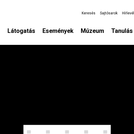
Keresés
Sajtósarok
Hírlevé
Látogatás
Események
Múzeum
Tanulás 