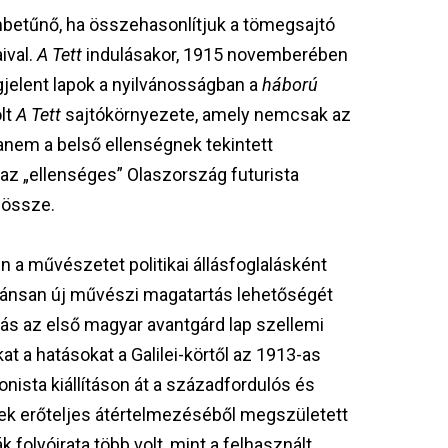
etűnő, ha összehasonlítjuk a tömegsajtó
ival.
A Tett
indulásakor, 1915 novemberében
elent lapok a nyilvánosságban a
háború
lt
A Tett
sajtókörnyezete, amely nemcsak az
nem a belső ellenségnek tekintett
az „ellenséges” Olaszország futurista
 össze.
a művészetet politikai állásfoglalásként
rkánsan új művészi magatartás lehetőségét
tás az első magyar avantgárd lap szellemi
at a hatásokat a Galilei-körtől az 1913-as
nista kiállításon át a századfordulós és
k erőteljes átértelmezéséből megszületett
k folyóirata több volt, mint a felhasznált