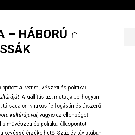
A – HÁBORÚ ∩
ASSÁK
alapított
A Tett
művészeti és politikai
ultúráját
. A kiállítás azt mutatja be, hogyan
is, társadalomkritikus felfogásán és újszerű
orú kultúrájával
, vagyis az ellenséget
lis művészeti és politikai álláspontot
ra kevéssé érzékelhető. Száz év távlatában