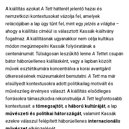
A kiállítás azokat
A Tett
hátterét jelentő hazai és
nemzetközi kontextusokat vázolja fel, amelyek
relációjában a lap úgy tűnt fel, mint egy
jelzés a világba
–
ahogy a kiállítás címéül is választott Kassák-kiáltvány
fogalmaz. A kiállításnak ugyanakkor nem célja kultikus
módon megünnepelni Kassák folyóiratának a
centenáriumát. Túlságosan leszűkítő lenne
A Tett
et csupán
bátor háborúellenes kiállásként, vagy a lapban közölt
művek esztétikumára koncentrálva a korai avantgárd
útkeresésének múzeumaként bemutatni.
A Tett
ma már
elsüllyedt kontextusokra adott politikailag motivált és
művészileg érvényes választ. A kiállítás elsődleges
forrásokra támaszkodva rekonstruálja
A Tett
legfontosabb
kontextusait: a
tömegsajtót
, a
háború kultúráját
, a lap
művészeti és politikai hátországát
, valamint Kassák
ezekre válaszul felépített háborúellenes
internacionális
művészet
elképzelését.