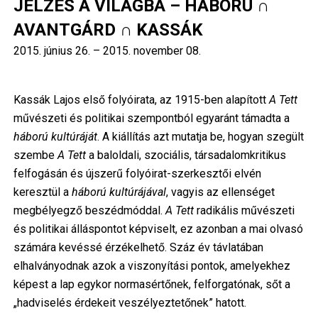
JELZÉS A VILÁGBA – HÁBORÚ ∩
AVANTGÁRD ∩ KASSÁK
2015. június 26.
–
2015. november 08.
Kassák Lajos első folyóirata, az 1915-ben alapított
A Tett
művészeti és politikai szempontból egyaránt támadta a
háború kultúráját
. A kiállítás azt mutatja be, hogyan szegült
szembe
A Tett
a baloldali, szociális, társadalomkritikus
felfogásán és újszerű folyóirat-szerkesztői elvén
keresztül a
háború kultúrájával
, vagyis az ellenséget
megbélyegző beszédmóddal.
A Tett
radikális művészeti
és politikai álláspontot képviselt, ez azonban a mai olvasó
számára kevéssé érzékelhető. Száz év távlatában
elhalványodnak azok a viszonyítási pontok, amelyekhez
képest a lap egykor normasértőnek, felforgatónak, sőt a
„hadviselés érdekeit veszélyeztetőnek” hatott.