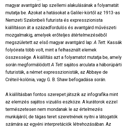
magyar avantgárd lap szellemi alakulásának a folyamatát
mutatja be. Azokat a hatásokat a Galilei-körtől az 1913-as
Nemzeti Szalonbeli futurista és expresszionista
kiállításon át a századfordulós és avantgárd művészeti
mozgalmakig, amelyek erőteljes átértelmezéséből
megszületett az első magyar avantgárd lap:
A Tett
. Kassák
folyóirata több volt, mint a felhasznált elemek
összessége. A kiállítás azt a folyamatot mutatja be, amely
során megformálódott
A Tett
sajátos arculata a háborúpárti
futuristák, a német expresszionisták, az Abbaye de
Créteil-kolónia, vagy G. B. Shaw befogadása során.
A kiállításban fontos szerepet játszik az infografika mint
az elemzés sajátos vizuális eszköze. A kurátorok ezzel
természetesen nem mondanak le az értelmezés
munkájáról, de tágas teret szeretnének nyitni a látogatók
számára az egyéni interpretációk létrehozásában. Az