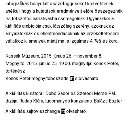
infografikák bonyolult összefüggéseket közvetítenek
anélkül, hogy a kutatások eredményeit előre összegeznék
és tetszetős narratívákba csomagolnák. Ugyanakkor a
kiállítás ambíciója csak látszólag szerény: azoknak az
árnyalatoknak és ellentmondásoknak az érzékeltetésére
vállalkozik, amelyek miatt ma is izgalmas
A Tett
és kora.
Kassák Múzeum, 2015. június 26. – november 8.
Megnyitó: 2015. június 25. 19.00, megnyitja: Konok Péter,
történész
Konok Péter megnyitóbeszéde
itt
elolvasható.
A kiállítás kurátorai: Dobó Gábor és Szeredi Merse Pál,
dizájn: Rudas Klára, tudományos konzulens: Balázs Eszter.
A kiállítás sajtóvisszhangja
itt
olvasható.