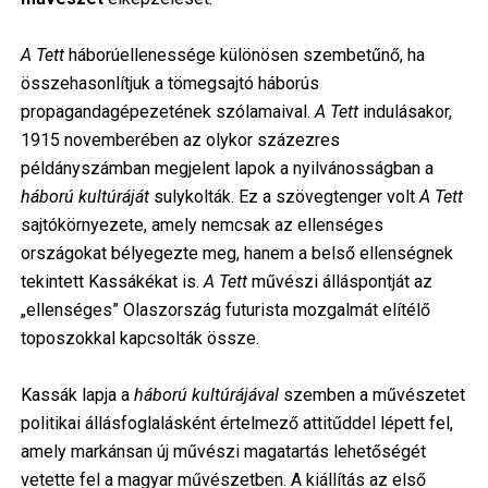
A Tett
háborúellenessége különösen szembetűnő, ha
összehasonlítjuk a tömegsajtó háborús
propagandagépezetének szólamaival.
A Tett
indulásakor,
1915 novemberében az olykor százezres
példányszámban megjelent lapok a nyilvánosságban a
háború kultúráját
sulykolták. Ez a szövegtenger volt
A Tett
sajtókörnyezete, amely nemcsak az ellenséges
országokat bélyegezte meg, hanem a belső ellenségnek
tekintett Kassákékat is.
A Tett
művészi álláspontját az
„ellenséges” Olaszország futurista mozgalmát elítélő
toposzokkal kapcsolták össze.
Kassák lapja a
háború kultúrájával
szemben a művészetet
politikai állásfoglalásként értelmező attitűddel lépett fel,
amely markánsan új művészi magatartás lehetőségét
vetette fel a magyar művészetben. A kiállítás az első