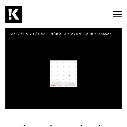
Ugrás
a
tartalomra
Navig
átka
JELZÉS A VILÁGBA – HÁBORÚ ∩ AVANTGÁRD ∩ KASSÁK
Image