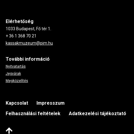
Elérhetőség
1033 Budapest, Fő tér 1.
+ 36 1 368 70 21
kassakmuzeum@pim.hu
További információ
Nyitvatartás
Jegyárak
Megközelítés
Footer
Kapcsolat
Impresszum
Felhasználási feltételek
Adatkezelési tájékoztató