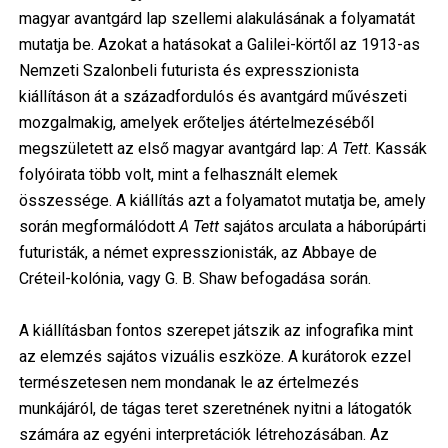
magyar avantgárd lap szellemi alakulásának a folyamatát
mutatja be. Azokat a hatásokat a Galilei-körtől az 1913-as
Nemzeti Szalonbeli futurista és expresszionista
kiállításon át a századfordulós és avantgárd művészeti
mozgalmakig, amelyek erőteljes átértelmezéséből
megszületett az első magyar avantgárd lap:
A Tett
. Kassák
folyóirata több volt, mint a felhasznált elemek
összessége. A kiállítás azt a folyamatot mutatja be, amely
során megformálódott
A Tett
sajátos arculata a háborúpárti
futuristák, a német expresszionisták, az Abbaye de
Créteil-kolónia, vagy G. B. Shaw befogadása során.
A kiállításban fontos szerepet játszik az infografika mint
az elemzés sajátos vizuális eszköze. A kurátorok ezzel
természetesen nem mondanak le az értelmezés
munkájáról, de tágas teret szeretnének nyitni a látogatók
számára az egyéni interpretációk létrehozásában. Az