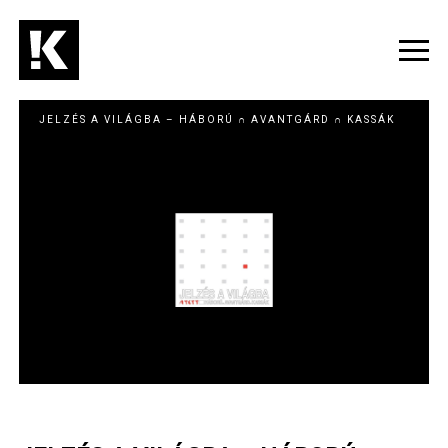
Ugrás
a
tartalomra
Navig
átka
JELZÉS A VILÁGBA – HÁBORÚ ∩ AVANTGÁRD ∩ KASSÁK
Image