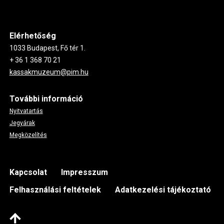
Elérhetőség
1033 Budapest, Fő tér 1.
+ 36 1 368 70 21
kassakmuzeum@pim.hu
További információ
Nyitvatartás
Jegyárak
Megközelítés
Footer
Kapcsolat
Impresszum
Felhasználási feltételek
Adatkezelési tájékoztató