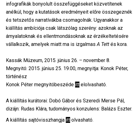
infografikák bonyolult összefüggéseket közvetítenek
anélkül, hogy a kutatások eredményeit előre összegeznék
és tetszetős narratívákba csomagolnák. Ugyanakkor a
kiállítás ambíciója csak látszólag szerény: azoknak az
árnyalatoknak és ellentmondásoknak az érzékeltetésére
vállalkozik, amelyek miatt ma is izgalmas
A Tett
és kora.
Kassák Múzeum, 2015. június 26. – november 8.
Megnyitó: 2015. június 25. 19.00, megnyitja: Konok Péter,
történész
Konok Péter megnyitóbeszéde
itt
elolvasható.
A kiállítás kurátorai: Dobó Gábor és Szeredi Merse Pál,
dizájn: Rudas Klára, tudományos konzulens: Balázs Eszter.
A kiállítás sajtóvisszhangja
itt
olvasható.