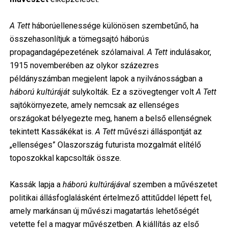
A Tett
háborúellenessége különösen szembetűnő, ha
összehasonlítjuk a tömegsajtó háborús
propagandagépezetének szólamaival.
A Tett
indulásakor,
1915 novemberében az olykor százezres
példányszámban megjelent lapok a nyilvánosságban a
háború kultúráját
sulykolták. Ez a szövegtenger volt
A Tett
sajtókörnyezete, amely nemcsak az ellenséges
országokat bélyegezte meg, hanem a belső ellenségnek
tekintett Kassákékat is.
A Tett
művészi álláspontját az
„ellenséges” Olaszország futurista mozgalmát elítélő
toposzokkal kapcsolták össze.
Kassák lapja a
háború kultúrájával
szemben a művészetet
politikai állásfoglalásként értelmező attitűddel lépett fel,
amely markánsan új művészi magatartás lehetőségét
vetette fel a magyar művészetben. A kiállítás az első