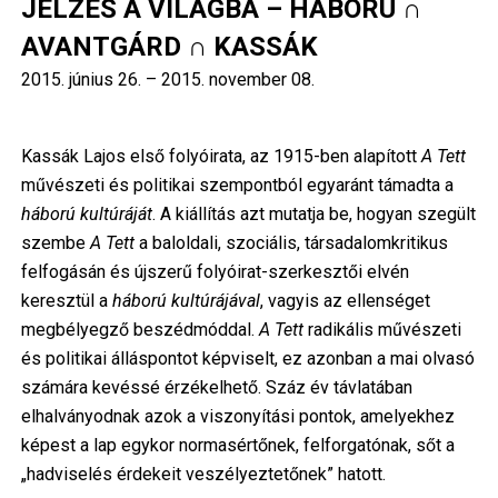
JELZÉS A VILÁGBA – HÁBORÚ ∩
AVANTGÁRD ∩ KASSÁK
2015. június 26.
–
2015. november 08.
Kassák Lajos első folyóirata, az 1915-ben alapított
A Tett
művészeti és politikai szempontból egyaránt támadta a
háború kultúráját
. A kiállítás azt mutatja be, hogyan szegült
szembe
A Tett
a baloldali, szociális, társadalomkritikus
felfogásán és újszerű folyóirat-szerkesztői elvén
keresztül a
háború kultúrájával
, vagyis az ellenséget
megbélyegző beszédmóddal.
A Tett
radikális művészeti
és politikai álláspontot képviselt, ez azonban a mai olvasó
számára kevéssé érzékelhető. Száz év távlatában
elhalványodnak azok a viszonyítási pontok, amelyekhez
képest a lap egykor normasértőnek, felforgatónak, sőt a
„hadviselés érdekeit veszélyeztetőnek” hatott.