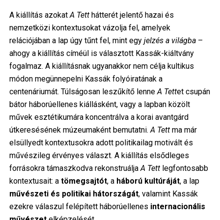
A kiállítás azokat
A Tett
hátterét jelentő hazai és
nemzetközi kontextusokat vázolja fel, amelyek
relációjában a lap úgy tűnt fel, mint egy
jelzés a világba
–
ahogy a kiállítás címéül is választott Kassák-kiáltvány
fogalmaz. A kiállításnak ugyanakkor nem célja kultikus
módon megünnepelni Kassák folyóiratának a
centenáriumát. Túlságosan leszűkítő lenne
A Tett
et csupán
bátor háborúellenes kiállásként, vagy a lapban közölt
művek esztétikumára koncentrálva a korai avantgárd
útkeresésének múzeumaként bemutatni.
A Tett
ma már
elsüllyedt kontextusokra adott politikailag motivált és
művészileg érvényes választ. A kiállítás elsődleges
forrásokra támaszkodva rekonstruálja
A Tett
legfontosabb
kontextusait: a
tömegsajtót
, a
háború kultúráját
, a lap
művészeti és politikai hátországát
, valamint Kassák
ezekre válaszul felépített háborúellenes
internacionális
művészet
elképzelését.