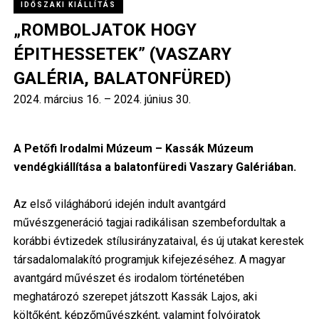
IDŐSZAKI KIÁLLÍTÁS
„ROMBOLJATOK HOGY
ÉPITHESSETEK” (VASZARY
GALÉRIA, BALATONFÜRED)
2024. március 16.
–
2024. június 30.
A Petőfi Irodalmi Múzeum – Kassák Múzeum
vendégkiállítása a balatonfüredi Vaszary Galériában.
Az első világháború idején indult avantgárd
művészgeneráció tagjai radikálisan szembefordultak a
korábbi évtizedek stílusirányzataival, és új utakat kerestek
társadalomalakító programjuk kifejezéséhez. A magyar
avantgárd művészet és irodalom történetében
meghatározó szerepet játszott Kassák Lajos, aki
költőként, képzőművészként, valamint folyóiratok