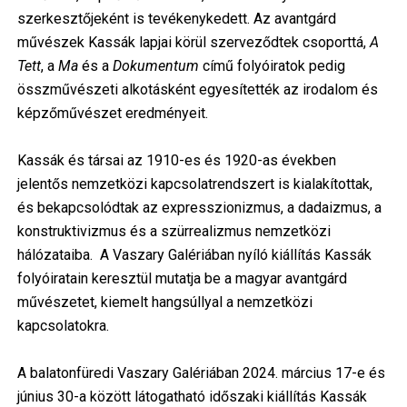
szerkesztőjeként is tevékenykedett. Az avantgárd
művészek Kassák lapjai körül szerveződtek csoporttá,
A
Tett
, a
Ma
és a
Dokumentum
című folyóiratok pedig
összművészeti alkotásként egyesítették az irodalom és
képzőművészet eredményeit.
Kassák és társai az 1910-es és 1920-as években
jelentős nemzetközi kapcsolatrendszert is kialakítottak,
és bekapcsolódtak az expresszionizmus, a dadaizmus, a
konstruktivizmus és a szürrealizmus nemzetközi
hálózataiba. A Vaszary Galériában nyíló kiállítás Kassák
folyóiratain keresztül mutatja be a magyar avantgárd
művészetet, kiemelt hangsúllyal a nemzetközi
kapcsolatokra.
A balatonfüredi Vaszary Galériában 2024. március 17-e és
június 30-a között látogatható időszaki kiállítás Kassák