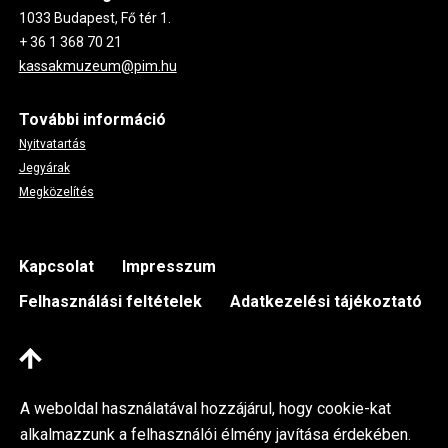
1033 Budapest, Fő tér 1.
+ 36 1 368 70 21
kassakmuzeum@pim.hu
További információ
Nyitvatartás
Jegyárak
Megközelítés
Footer
Kapcsolat
Impresszum
Felhasználási feltételek
Adatkezelési tájékoztató
A weboldal használatával hozzájárul, hogy cookie-kat
alkalmazzunk a felhasználói élmény javítása érdekében.