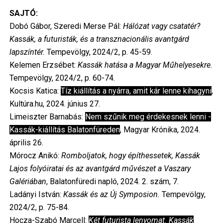
SAJTÓ:
Dobó Gábor, Szeredi Merse Pál:
Hálózat vagy csatatér?
Kassák, a futuristák, és a transznacionális avantgárd
lapszíntér.
Tempevölgy, 2024/2, p. 45-59.
Kelemen Erzsébet:
Kassák hatása a Magyar Műhelyesekre.
Tempevölgy, 2024/2, p. 60-74.
Kocsis Katica:
Tíz kiállítás a nyárra, amit kár lenne kihagyni
,
Kultúra.hu, 2024. június 27.
Limeiszter Barnabás:
Nem szűnik meg érdekesnek lenni -
Kassák-kiállítás Balatonfüreden
, Magyar Krónika, 2024.
április 26.
Mórocz Anikó:
Romboljatok, hogy építhessetek, Kassák
Lajos folyóiratai és az avantgárd művészet a Vaszary
Galériában
, Balatonfüredi napló, 2024. 2. szám, 7.
Ladányi István:
Kassák és az Új Symposion.
Tempevölgy,
2024/2, p. 75-84.
Hocza-Szabó Marcell:
Két futurista lenyomat. Kassák