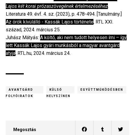
Lajos két korai prózaszövegének értelmezéséhez
.
Literatura 49. évf. 4. sz. (2023), p. 478-494. [Tanulmány.]
Az örök kívülálló - Kassák Lajos története
, RTL XXI.
század, 2024. március 25.
Juhász Mátyás:
A költő, aki nem tudott helyesen írni – így
lett Kassák Lajos gyári munkásból a magyar avantgárd
atyja
, RTL.hu, 2024. március 24.
AVANTGÁRD
KÜLSŐ
EGYÜTTMŰKÖDÉSBEN
FOLYÓIRATOK
HELYSZÍNEN
Megosztás