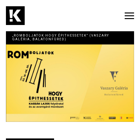
Ugrás
a
tartalomra
Navig
átka
„ROMBOLJATOK HOGY ÉPITHESSETEK” (VASZARY
GALÉRIA, BALATONFÜRED)
Image