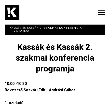
Ugrás
a
tartalomra
Navig
átka
KASSÁK ÉS KASSÁK 2. SZAKMAI KONFERENCIA
PROGRAMJA
Kassák és Kassák 2.
szakmai konferencia
programja
10.00 -10.30
Bevezető Sasvári Edit - Andrási Gábor
1. szekció