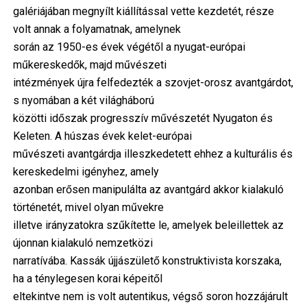
galériájában megnyílt kiállítással vette kezdetét, része
volt annak a folyamatnak, amelynek
során az 1950-es évek végétől a nyugat-európai
műkereskedők, majd művészeti
intézmények újra felfedezték a szovjet-orosz avantgárdot,
s nyomában a két világháború
közötti időszak progresszív művészetét Nyugaton és
Keleten. A húszas évek kelet-európai
művészeti avantgárdja illeszkedetett ehhez a kulturális és
kereskedelmi igényhez, amely
azonban erősen manipulálta az avantgárd akkor kialakuló
történetét, mivel olyan művekre
illetve irányzatokra szűkítette le, amelyek beleillettek az
újonnan kialakuló nemzetközi
narratívába. Kassák újjászülető konstruktivista korszaka,
ha a ténylegesen korai képeitől
eltekintve nem is volt autentikus, végső soron hozzájárult