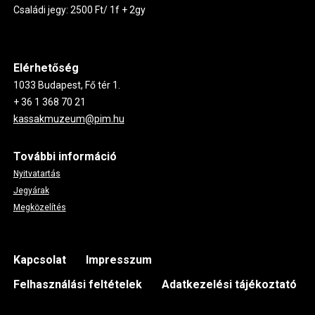
Családi jegy: 2500 Ft/ 1f + 2gy
Elérhetőség
1033 Budapest, Fő tér 1.
+ 36 1 368 70 21
kassakmuzeum@pim.hu
További információ
Nyitvatartás
Jegyárak
Megközelítés
Footer
Kapcsolat
Impresszum
Felhasználási feltételek
Adatkezelési tájékoztató