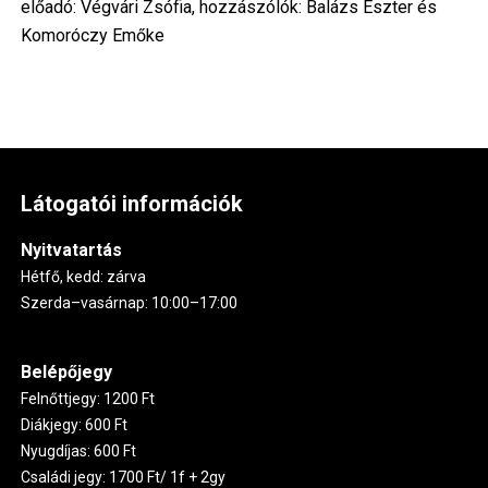
előadó: Végvári Zsófia, hozzászólók: Balázs Eszter és
Komoróczy Emőke
Látogatói információk
Nyitvatartás
Hétfő, kedd: zárva
Szerda–vasárnap: 10:00–17:00
Belépőjegy
Felnőttjegy: 1200 Ft
Diákjegy: 600 Ft
Nyugdíjas: 600 Ft
Családi jegy: 1700 Ft/ 1f + 2gy