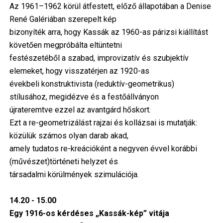
Az 1961–1962 körül átfestett, előző állapotában a Denise
René Galériában szerepelt kép
bizonyíték arra, hogy Kassák az 1960-as párizsi kiállítást
követően megpróbálta eltüntetni
festészetéből a szabad, improvizatív és szubjektív
elemeket, hogy visszatérjen az 1920-as
évekbeli konstruktivista (reduktív-geometrikus)
stílusához, megidézve és a festőállványon
újrateremtve ezzel az avantgárd hőskort.
Ezt a re-geometrizálást rajzai és kollázsai is mutatják:
közülük számos olyan darab akad,
amely tudatos re-kreációként a negyven évvel korábbi
(művészet)történeti helyzet és
társadalmi körülmények szimulációja.
14.20 - 15.00
Egy 1916-os kérdéses „Kassák-kép” vitája