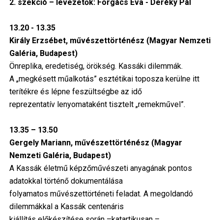
2. szekció – levezetők: Forgács Éva - Deréky Pál
13.20 - 13.35
Király Erzsébet, művészettörténész (Magyar Nemzeti
Galéria, Budapest)
Önreplika, eredetiség, örökség. Kassáki dilemmák.
A „megkésett műalkotás” esztétikai toposza kerülne itt
terítékre és lépne feszültségbe az idő
reprezentatív lenyomataként tisztelt „remekművel”.
13.35 – 13.50
Gergely Mariann, művészettörténész (Magyar
Nemzeti Galéria, Budapest)
A Kassák életmű képzőművészeti anyagának pontos
adatokkal történő dokumentálása
folyamatos művészettörténeti feladat. A megoldandó
dilemmákkal a Kassák centenáris
kiállítás előkészítése során –katartikusan –