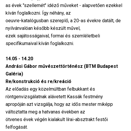
as évek "szellemét" idéző műveket - alapvetően ezekkel
kíván foglalkozni. Így néhány, az
oeuvre-katalógusban szereplő, a 20-as évekre datált, de
nyilvánvalóan később készült művel,
ezek sajátosságaival, formai és szemléletbeli
specifikumaival kíván foglalkozni.
14.05 - 14.20
Andrási Gábor művészettörténész (BTM Budapest
Galéria)
Re/konstrukció és re/kreáció
Az előadás egy közelmúltban felbukkant és
röntgenvizsgálatnak alávetett Kassák festmény
apropóján azt vizsgálja, hogy az idős mester miképp
változtatta meg a hatvanas években az
ötvenes évek végén kialakult lírai-absztrakt festői
felfogását.