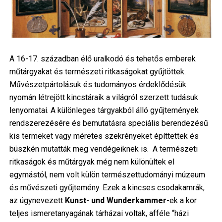
A 16-17. században élő uralkodó és tehetős emberek
műtárgyakat és természeti ritkaságokat gyűjtöttek.
Művészetpártolásuk és tudományos érdeklődésük
nyomán létrejött kincstáraik a világról szerzett tudásuk
lenyomatai. A különleges tárgyakból álló gyűjtemények
rendszerezésére és bemutatásra speciális berendezésű
kis termeket vagy méretes szekrényeket építtettek és
büszkén mutatták meg vendégeiknek is. A természeti
ritkaságok és műtárgyak még nem különültek el
egymástól, nem volt külön természettudományi múzeum
és művészeti gyűjtemény. Ezek a kincses csodakamrák,
az úgynevezett
Kunst- und Wunderkammer
-ek a kor
teljes ismeretanyagának tárházai voltak, afféle “házi