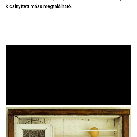
kicsinyített mása megtalálható.
Image
Im