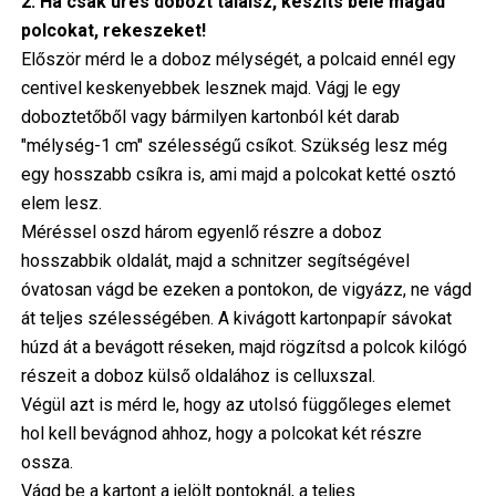
2. Ha csak üres dobozt találsz, készíts bele magad
polcokat, rekeszeket!
Először mérd le a doboz mélységét, a polcaid ennél egy
centivel keskenyebbek lesznek majd. Vágj le egy
doboztetőből vagy bármilyen kartonból két darab
"mélység-1 cm" szélességű csíkot. Szükség lesz még
egy hosszabb csíkra is, ami majd a polcokat ketté osztó
elem lesz.
Méréssel oszd három egyenlő részre a doboz
hosszabbik oldalát, majd a schnitzer segítségével
óvatosan vágd be ezeken a pontokon, de vigyázz, ne vágd
át teljes szélességében. A kivágott kartonpapír sávokat
húzd át a bevágott réseken, majd rögzítsd a polcok kilógó
részeit a doboz külső oldalához is celluxszal.
Végül azt is mérd le, hogy az utolsó függőleges elemet
hol kell bevágnod ahhoz, hogy a polcokat két részre
ossza.
Vágd be a kartont a jelölt pontoknál, a teljes