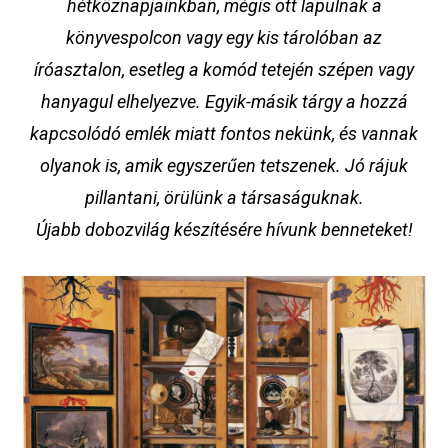
hétköznapjainkban, mégis ott lapulnak a
könyvespolcon vagy egy kis tárolóban az
íróasztalon, esetleg a komód tetején szépen vagy
hanyagul elhelyezve. Egyik-másik tárgy a hozzá
kapcsolódó emlék miatt fontos nekünk, és vannak
olyanok is, amik egyszerűen tetszenek. Jó rájuk
pillantani, örülünk a társaságuknak.
Újabb dobozvilág készítésére hívunk benneteket!
Image