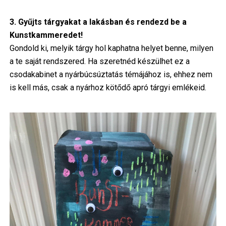
3. Gyűjts tárgyakat a lakásban és rendezd be a
Kunstkammeredet!
Gondold ki, melyik tárgy hol kaphatna helyet benne, milyen
a te saját rendszered. Ha szeretnéd készülhet ez a
csodakabinet a nyárbúcsúztatás témájához is, ehhez nem
is kell más, csak a nyárhoz kötődő apró tárgyi emlékeid.
Image