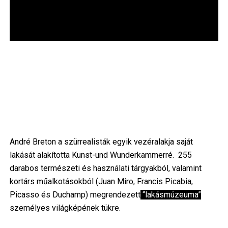
André Breton a szürrealisták egyik vezéralakja saját
lakását alakította Kunst-und Wunderkammerré. 255
darabos természeti és használati tárgyakból, valamint
kortárs műalkotásokból (Juan Miro, Francis Picabia,
Picasso és Duchamp) megrendezett
“lakásmúzeuma”
személyes világképének tükre.