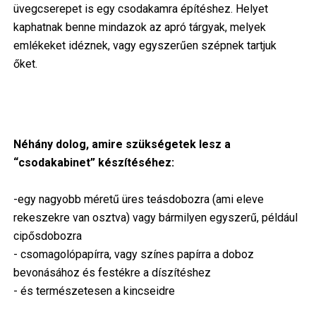
üvegcserepet is egy csodakamra építéshez. Helyet
kaphatnak benne mindazok az apró tárgyak, melyek
emlékeket idéznek, vagy egyszerűen szépnek tartjuk
őket.
Néhány dolog, amire szükségetek lesz a
“csodakabinet” készítéséhez:
-egy nagyobb méretű üres teásdobozra (ami eleve
rekeszekre van osztva) vagy bármilyen egyszerű, például
cipősdobozra
- csomagolópapírra, vagy színes papírra a doboz
bevonásához és festékre a díszítéshez
- és természetesen a kincseidre