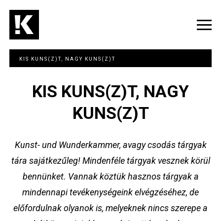
Ugrás
a
tartalomra
Navig
átka
KIS KUNS(Z)T, NAGY KUNS(Z)T
KIS KUNS(Z)T, NAGY
KUNS(Z)T
Kunst- und Wunderkammer, avagy csodás tárgyak
tára sajátkezűleg! Mindenféle tárgyak vesznek körül
bennünket. Vannak köztük hasznos tárgyak a
mindennapi tevékenységeink elvégzéséhez, de
előfordulnak olyanok is, melyeknek nincs szerepe a