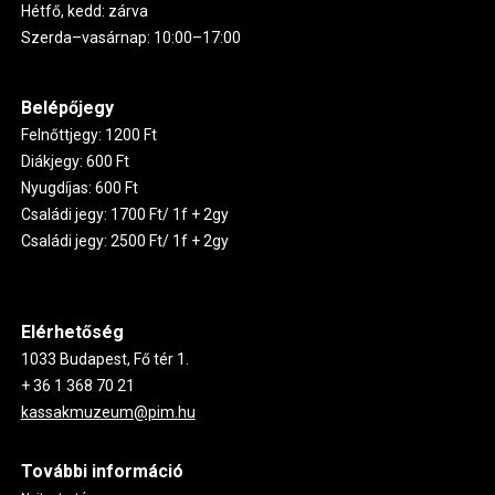
Hétfő, kedd: zárva
Szerda–vasárnap: 10:00–17:00
Belépőjegy
Felnőttjegy: 1200 Ft
Diákjegy: 600 Ft
Nyugdíjas: 600 Ft
Családi jegy: 1700 Ft/ 1f + 2gy
Családi jegy: 2500 Ft/ 1f + 2gy
Elérhetőség
1033 Budapest, Fő tér 1.
+ 36 1 368 70 21
kassakmuzeum@pim.hu
További információ