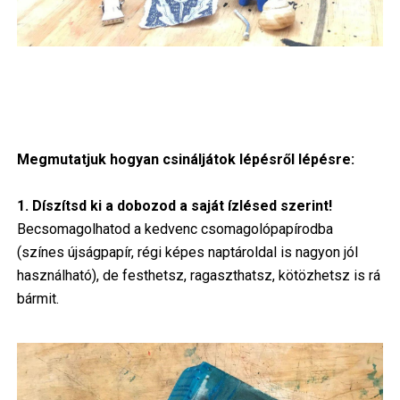
Megmutatjuk hogyan csináljátok lépésről lépésre:
1. Díszítsd ki a dobozod a saját ízlésed szerint!
Becsomagolhatod a kedvenc csomagolópapírodba
(színes újságpapír, régi képes naptároldal is nagyon jól
használható), de festhetsz, ragaszthatsz, kötözhetsz is rá
bármit.
Image