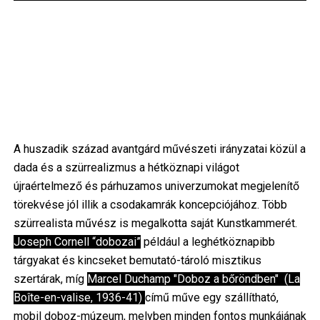
A huszadik század avantgárd művészeti irányzatai közül a
dada és a szürrealizmus a hétköznapi világot
újraértelmező és párhuzamos univerzumokat megjelenítő
törekvése jól illik a csodakamrák koncepciójához. Több
szürrealista művész is megalkotta saját Kunstkammerét.
Joseph Cornell “dobozai”
például a leghétköznapibb
tárgyakat és kincseket bemutató-tároló misztikus
szertárak, míg
Marcel Duchamp "Doboz a bőröndben" (La
Boîte-en-valise, 1936-41)
című műve egy szállítható,
mobil doboz-múzeum, melyben minden fontos munkájának