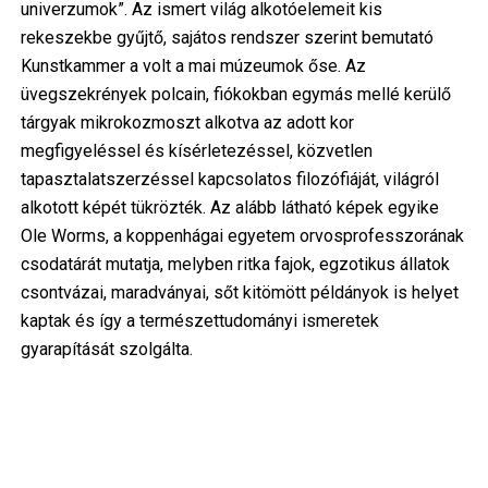
univerzumok”. Az ismert világ alkotóelemeit kis
rekeszekbe gyűjtő, sajátos rendszer szerint bemutató
Kunstkammer a volt a mai múzeumok őse. Az
üvegszekrények polcain, fiókokban egymás mellé kerülő
tárgyak mikrokozmoszt alkotva az adott kor
megfigyeléssel és kísérletezéssel, közvetlen
tapasztalatszerzéssel kapcsolatos filozófiáját, világról
alkotott képét tükrözték. Az alább látható képek egyike
Ole Worms, a koppenhágai egyetem orvosprofesszorának
csodatárát mutatja, melyben ritka fajok, egzotikus állatok
csontvázai, maradványai, sőt kitömött példányok is helyet
kaptak és így a természettudományi ismeretek
gyarapítását szolgálta.