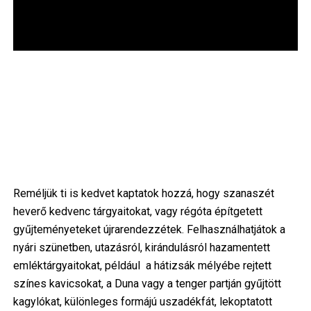
Reméljük ti is kedvet kaptatok hozzá, hogy szanaszét
heverő kedvenc tárgyaitokat, vagy régóta építgetett
gyűjteményeteket újrarendezzétek. Felhasználhatjátok a
nyári szünetben, utazásról, kirándulásról hazamentett
emléktárgyaitokat, például a hátizsák mélyébe rejtett
színes kavicsokat, a Duna vagy a tenger partján gyűjtött
kagylókat, különleges formájú uszadékfát, lekoptatott