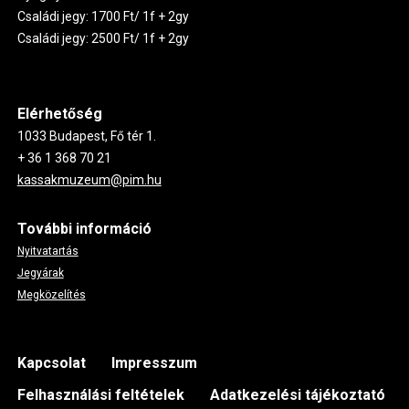
Családi jegy: 1700 Ft/ 1f + 2gy
Családi jegy: 2500 Ft/ 1f + 2gy
Elérhetőség
1033 Budapest, Fő tér 1.
+ 36 1 368 70 21
kassakmuzeum@pim.hu
További információ
Nyitvatartás
Jegyárak
Megközelítés
Footer
Kapcsolat
Impresszum
Felhasználási feltételek
Adatkezelési tájékoztató