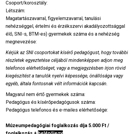
Csoport/korosztály:
Létszám:
Magatartászavarral, figyelemzavarral, tanulási
nehézséggel, értelmi és érzékszervi akadályozottsággal
élő, SNI-s, BTM-es) gyermekek száma és a nehézség
megnevezése:
Kérjük az SNI csoportokat kísérő pedagógust, hogy további
részletek egyeztetése céljából mindenképpen adjon meg
telefonos elérhetőséget, vagy a megjegyzésben írjon rövid
kiegészítést a tanulók nyelvi képessége, önállósága vagy
egyéb, általa fontosnak vélt információk kapcsán.
Magyarul nem értő gyermekek száma:
Pedagógus és kísérőpedagógusok száma:
Pedagógus telefonos és e-mailes elérhetősége:
Múzeumpedagógiai foglalkozás díja 5.000 Ft /
foglalkozás +
belépőjegy