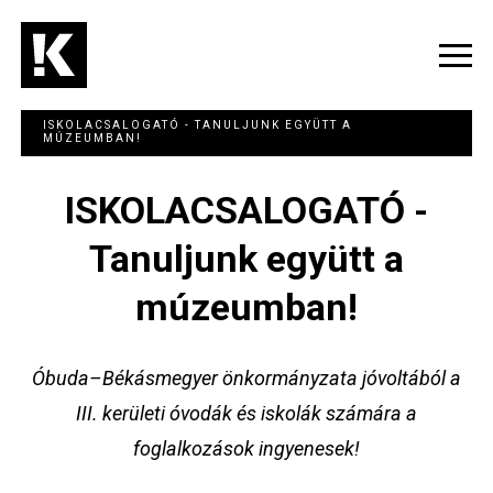
Ugrás
a
tartalomra
Navig
átka
ISKOLACSALOGATÓ - TANULJUNK EGYÜTT A
MÚZEUMBAN!
ISKOLACSALOGATÓ -
Tanuljunk együtt a
múzeumban!
Óbuda–Békásmegyer önkormányzata jóvoltából a
III. kerületi óvodák és iskolák számára a
foglalkozások ingyenesek!