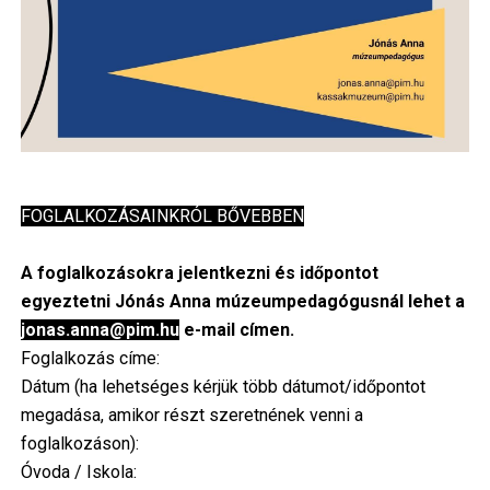
FOGLALKOZÁSAINKRÓL BŐVEBBEN
A foglalkozásokra jelentkezni és időpontot
egyeztetni Jónás Anna múzeumpedagógusnál lehet a
jonas.anna@pim.hu
e-mail címen.
Foglalkozás címe:
Dátum (ha lehetséges kérjük több dátumot/időpontot
megadása, amikor részt szeretnének venni a
foglalkozáson):
Óvoda / Iskola: