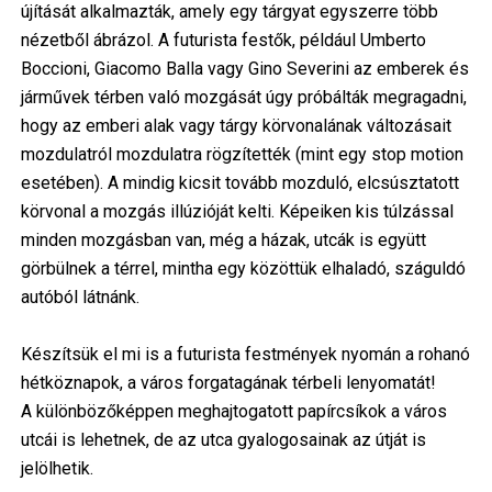
újítását alkalmazták, amely egy tárgyat egyszerre több
nézetből ábrázol. A futurista festők, például Umberto
Boccioni, Giacomo Balla vagy Gino Severini az emberek és
járművek térben való mozgását úgy próbálták megragadni,
hogy az emberi alak vagy tárgy körvonalának változásait
mozdulatról mozdulatra rögzítették (mint egy stop motion
esetében). A mindig kicsit tovább mozduló, elcsúsztatott
körvonal a mozgás illúzióját kelti. Képeiken kis túlzással
minden mozgásban van, még a házak, utcák is együtt
görbülnek a térrel, mintha egy közöttük elhaladó, száguldó
autóból látnánk.
Készítsük el mi is a futurista festmények nyomán a rohanó
hétköznapok, a város forgatagának térbeli lenyomatát!
A különbözőképpen meghajtogatott papírcsíkok a város
utcái is lehetnek, de az utca gyalogosainak az útját is
jelölhetik.