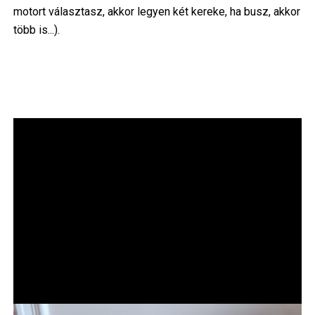
motort választasz, akkor legyen két kereke, ha busz, akkor
több is...).
Image
Im