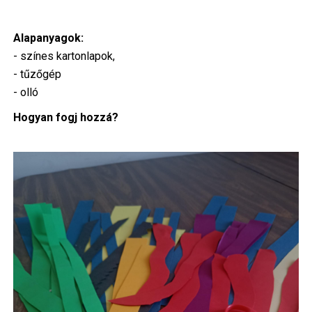
Alapanyagok:
- színes kartonlapok,
- tűzőgép
- olló
Hogyan fogj hozzá?
Image