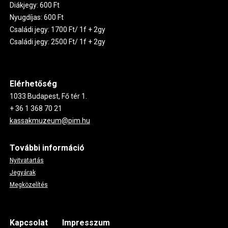
Diákjegy: 600 Ft
Nyugdíjas: 600 Ft
Családi jegy: 1700 Ft/ 1f + 2gy
Családi jegy: 2500 Ft/ 1f + 2gy
Elérhetőség
1033 Budapest, Fő tér 1.
+ 36 1 368 70 21
kassakmuzeum@pim.hu
További információ
Nyitvatartás
Jegyárak
Megközelítés
Footer
Kapcsolat
Impresszum