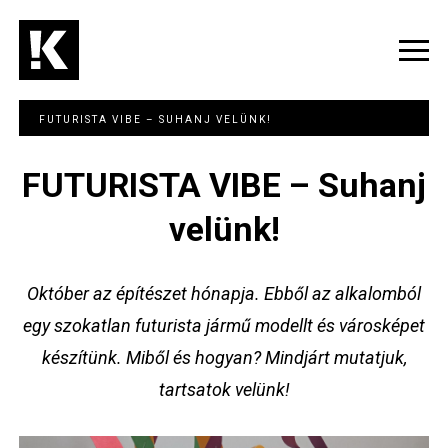
Ugrás
a
tartalomra
Navig
átka
FUTURISTA VIBE – SUHANJ VELÜNK!
FUTURISTA VIBE – Suhanj
velünk!
Október az építészet hónapja. Ebből az alkalomból
egy szokatlan futurista jármű modellt és városképet
készítünk. Miből és hogyan? Mindjárt mutatjuk,
tartsatok velünk!
Image