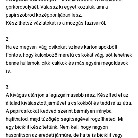
görkorcsolyáét. Válassz ki egyet közülük, ami a
papírszobrod középpontjában lesz.
Készíthetsz vázlatokat is a mozgás fázisairól.
2.
Ha ez megvan, vágj csíkokat színes kartonlapokból!
Fontos, hogy különböző méretű csíkokat vágj, sőt lehetnek
benne hullámok, cikk-cakkok és más egyéni megoldások
is.
3.
A kivágás után jön a legizgalmasabb rész. Készítsd el az
általad kiválasztott járművet a csíkokból és tedd rá az útra.
A papírcsíkokat kedved szerint bármilyen irányba
hajlíthatod, majd tűzőgép segítségével rögzítheted. Mi
egy biciklit készítettünk. Nem kell, hogy nagyon
hasonlítson az eredeti járműre, de ha te is biciklit vagy