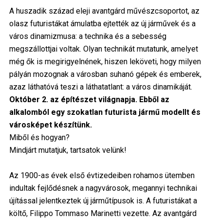
A huszadik század eleji avantgárd művészcsoportot, az
olasz futuristákat ámulatba ejtették az új járművek és a
város dinamizmusa: a technika és a sebesség
megszállottjai voltak. Olyan technikát mutatunk, amelyet
még ők is megirigyelnének, hiszen leköveti, hogy milyen
pályán mozognak a városban suhanó gépek és emberek,
azaz láthatóvá teszi a láthatatlant: a város dinamikáját.
Október 2. az építészet világnapja. Ebből az
alkalomból egy szokatlan futurista jármű modellt és
városképet készítünk.
Miből és hogyan?
Mindjárt mutatjuk, tartsatok velünk!
Az 1900-as évek első évtizedeiben rohamos ütemben
indultak fejlődésnek a nagyvárosok, megannyi technikai
újítással jelentkeztek új járműtípusok is. A futuristákat a
költő, Filippo Tommaso Marinetti vezette. Az avantgárd