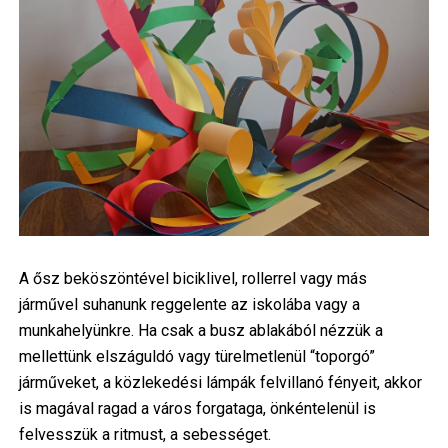
A ősz beköszöntével biciklivel, rollerrel vagy más
járművel suhanunk reggelente az iskolába vagy a
munkahelyünkre. Ha csak a busz ablakából nézzük a
mellettünk elszáguldó vagy türelmetlenül “toporgó”
járműveket, a közlekedési lámpák felvillanó fényeit, akkor
is magával ragad a város forgataga, önkéntelenül is
felvesszük a ritmust, a sebességet.