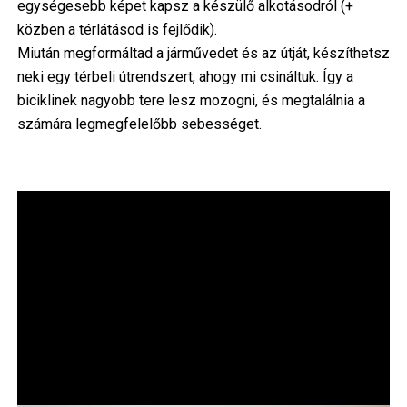
egységesebb képet kapsz a készülő alkotásodról (+
közben a térlátásod is fejlődik).
Miután megformáltad a járművedet és az útját, készíthetsz
neki egy térbeli útrendszert, ahogy mi csináltuk. Így a
biciklinek nagyobb tere lesz mozogni, és megtalálnia a
számára legmegfelelőbb sebességet.
Image
Im