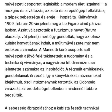
művészeti csoportot leginkább a modern élet izgalmai – a
mozgás és a változás, az autó és a repülőgép feltalálása,
a gépek sebessége és ereje – inspirálta. Kiáltványuk
1909. február 20-án jelent meg a Le Figaro című párizsi
lapban. Azért választották a futurizmus nevet (
futuro
olaszul jövőt jelent), mert úgy gondolták, hogy az olasz
kultúra hanyatlásnak indult, a múlt művészete már nem
érdekes számukra. A Marinetti köré csoportosult
művészek a jövő felé tekintettek: a tudomány és a
technika új vívmányai, a nagyvárosi lét dinamizmusa
jelentette számukra az inspirációt. A régmúlt emlékeinek,
gondolatainak őrzését, így a könyvtárakat, múzeumokat
idejétmúlt, ósdi intézménynek tartották, az újdonság
varázsát, az eredetiséget ellenben mindennél többre
becsülték.
A sebesség ábrázolásához a kubista festők technikai