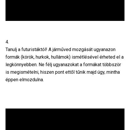
4.
Tanulj a futuristáktól! A járműved mozgását ugyanazon
formák (körök, hurkok, hullámok) ismétlésével érheted el a
legkönnyebben. Ne félj ugyanazokat a formákat többször
is megismételni, hiszen pont ettől tűnik majd úgy, mintha
éppen elmozdulna.