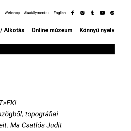
l
Webshop
Akadálymentes
English
Secondary
menu
/ Alkotás
Online múzeum
Könnyű nyelv
T>EK!
zögből, topográfiai
eit. Ma Csatlós Judit