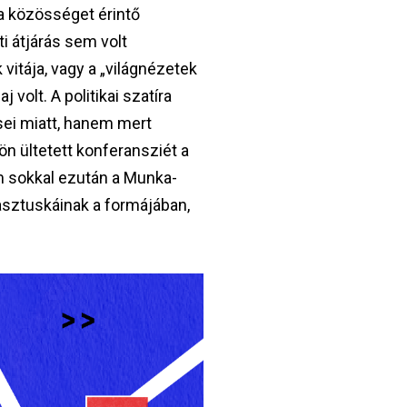
 a közösséget érintő
i átjárás sem volt
vitája, vagy a „világnézetek
volt. A politikai szatíra
sei miatt, hanem mert
n ültetett konferansziét a
m sokkal ezután a Munka-
sasztuskáinak a formájában,