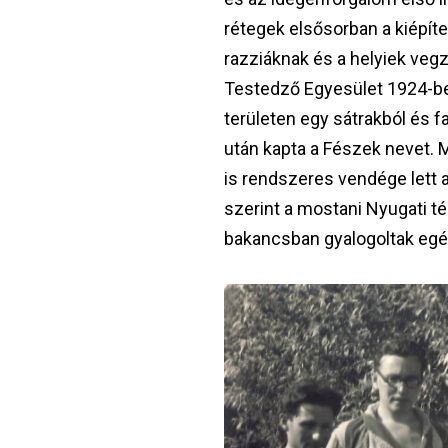
rétegek elsősorban a kiépíte
razziáknak és a helyiek veg
Testedző Egyesület 1924-be
területen egy sátrakból és f
után kapta a Fészek nevet
is rendszeres vendége lett
szerint a mostani Nyugati té
bakancsban gyalogoltak egés
Image