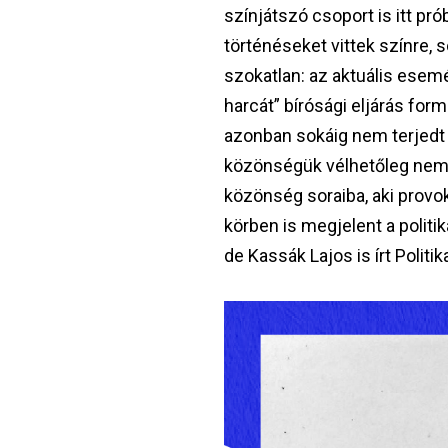
színjátszó csoport is itt pr
történéseket vittek színre, 
szokatlan: az aktuális esemé
harcát” bírósági eljárás form
azonban sokáig nem terjedt 
közönségük vélhetőleg nem i
közönség soraiba, aki prov
körben is megjelent a politi
de Kassák Lajos is írt Politik
Image