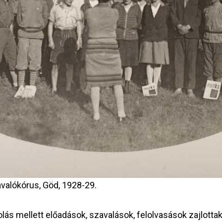
valókórus, Göd, 1928-29.
lás mellett előadások, szavalások, felolvasások zajlotta