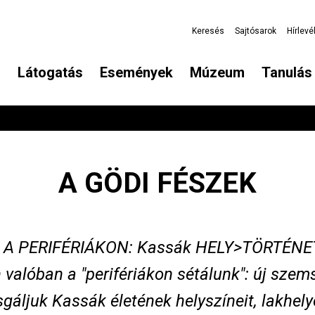
Keresés
Sajtósarok
Hírlevé
Látogatás
Események
Múzeum
Tanulás 
A GÖDI FÉSZEK
 A PERIFÉRIÁKON: Kassák HELY>TÖRTÉNE
valóban a "perifériákon sétálunk": új szems
gáljuk Kassák életének helyszíneit, lakhely