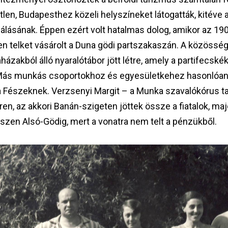
tlen, Budapesthez közeli helyszíneket látogatták, kitéve 
zálásának. Éppen ezért volt hatalmas dolog, amikor az 19
n telket vásárolt a Duna gödi partszakaszán. A közössé
aházakból álló nyaralótábor jött létre, amely a partifecsk
. Más munkás csoportokhoz és egyesületkehez hasonlóa
 a Fészeknek. Verzsenyi Margit – a Munka szavalókórus 
ren, az akkori Banán-szigeten jöttek össze a fiatalok, ma
zen Alsó-Gödig, mert a vonatra nem telt a pénzükből.