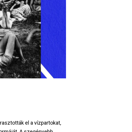
sztották el a vízpartokat,
formáját. A szegényebb