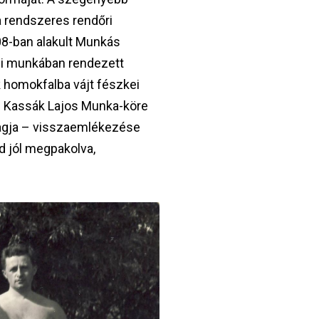
a rendszeres rendőri
08-ban alakult Munkás
gi munkában rendezett
ék homokfalba vájt fészkei
n Kassák Lajos Munka-köre
tagja – visszaemlékezése
jd jól megpakolva,