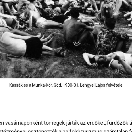
Kassák és a Munka-kör, Göd, 1930-31, Lengyel Lajos felvétele
n vasárnaponként tömegek járták az erdőket, fürdőzők ára
intézményei ösztönözték a belföldi turizmus számtalan 