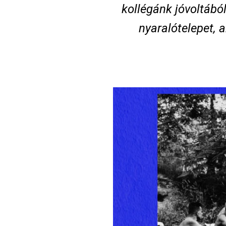
kollégánk jóvoltábó
nyaralótelepet, 
Image