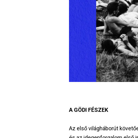
A GÖDI FÉSZEK
Az első világháborút követőe
és az idegenforgalom első 