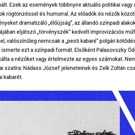
óbált. Ezek az események többnyire aktuális politikai vagy
sok rögtönzéssel és humorral. Az előadók és nézők között
nyeket dramatizáló „élőújság”, az állandó színpadi alakok 
ájában eljátszó „törvényszék” kedvelt improvizációs műfaj 
el, valószínűleg nemcsak a „pesti kabaré” polgári kötődé
smerte ezt a színpadi formát. Elsőként Palasovszky Ödö
okálta a nézőket vagy értelmezte az egyes számokat. Ne
kai szatíra: Nádass József jeleneteinek és Zelk Zoltán c
ai kabarét.