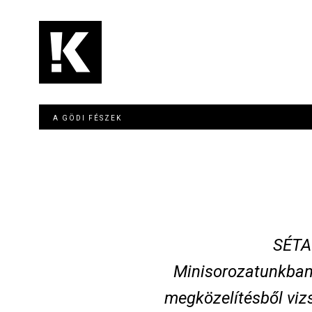
Ugrás
a
tartalomra
Main
navigation
A GÖDI FÉSZEK
SÉTA
Minisorozatunkban 
megközelítésből vizs