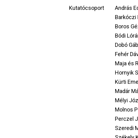
Kutatócsoport
András Ed
Barkóczi 
Boros Gé
Bódi Lórá
Dobó Gáb
Fehér Dá
Maja és 
Hornyik 
Kürti Em
Madár Má
Mélyi Jó
Molnos P
Perczel J
Szeredi 
Székely K