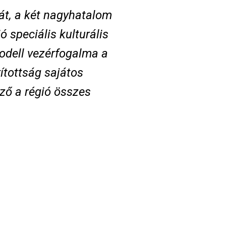
át, a két nagyhatalom
ó speciális kulturális
odell vezérfogalma a
ítottság sajátos
mző a régió összes