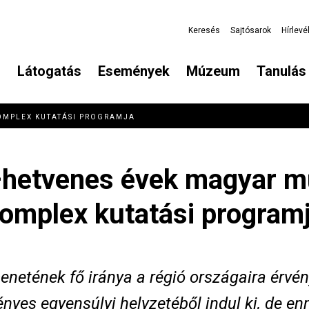
Keresés
Sajtósarok
Hírlevé
Látogatás
Események
Múzeum
Tanulás 
OMPLEX KUTATÁSI PROGRAMJA
–hetvenes évek magyar m
omplex kutatási program
netének fő iránya a régió országaira érvén
ényes egyensúlyi helyzetéből indul ki, de en