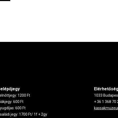
elépőjegy
Elérhetősé
elnőttjegy: 1200 Ft
1033 Budapest,
iákjegy: 600 Ft
+ 36 1 368 70 
yugdíjas: 600 Ft
kassakmuze
saládi jegy: 1700 Ft/ 1f + 2gy