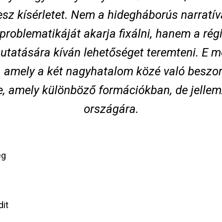
esz kísérletet. Nem a hidegháborús narratív
roblematikáját akarja fixálni, hanem a régi
tatására kíván lehetőséget teremteni. E m
, amely a két nagyhatalom közé való beszor
 le, amely különböző formációkban, de jelle
országára.
ég
dit