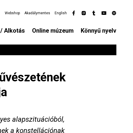
l
Webshop
Akadálymentes
English
Secondary
menu
/ Alkotás
Online múzeum
Könnyű nyelv
űvészetének
ja
yes alapszituációból,
nek a konstellációnak