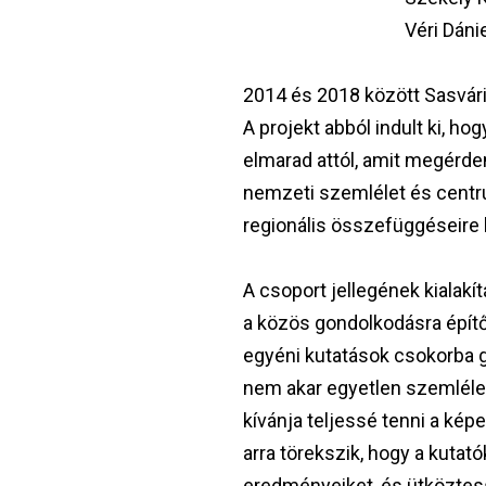
Véri Dáni
2014 és 2018 között Sasvár
A projekt abból indult ki,
elmarad attól, amit megérdem
nemzeti szemlélet és centru
regionális összefüggéseire
A csoport jellegének kialakí
a közös gondolkodásra építő
egyéni kutatások csokorba g
nem akar egyetlen szemlélet
kívánja teljessé tenni a ké
arra törekszik, hogy a kut
eredményeiket, és ütköztess