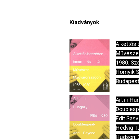
Kiadványok
Image
A kettős 
Művésze
1980. Sze
Hornyik S
Budapest:
Image
Art in H
Doublesp
Edit Sasv
Hedvig T
Hudson, 