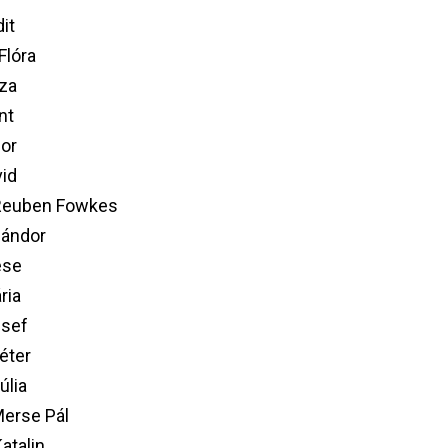
it
Flóra
za
nt
or
vid
Reuben Fowkes
Sándor
ese
ria
zsef
éter
úlia
Merse Pál
atalin