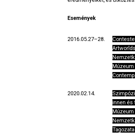
Események
2016.05.27–28.
Contested
Artworlds
Nemzetkö
Múzeum és
Contempo
2020.02.14.
Szimpózi
innen és 
Múzeum é
Nemzetkö
Tagozata