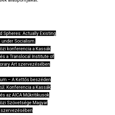
 Spheres: Actually Existing
 under Socialism.
zi konferencia a Kassák
 a Translocal Institute of
rary Art szervezésében
um – A Kettős beszéden
túl. Konferencia a Kassák
s az AICA Műkritikusok
zi Szövetsége Magyar
 szervezésében