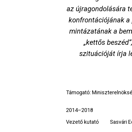
az újragondolására t
konfrontációjának a p
mintázatának a bemu
„kettős beszéd”
szituációját írja
Támogató: Miniszterelnöks
2014–2018
Vezető kutató
Sasvári E