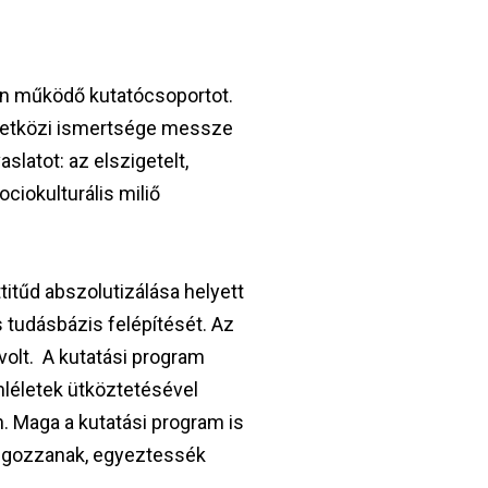
an működő kutatócsoportot.
zetközi ismertsége messze
latot: az elszigetelt,
ciokulturális miliő
titűd abszolutizálása helyett
 tudásbázis felépítését. Az
volt. A kutatási program
mléletek ütköztetésével
. Maga a kutatási program is
olgozzanak, egyeztessék