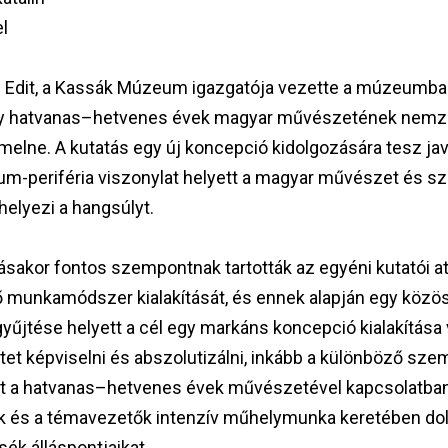
el
i Edit, a Kassák Múzeum igazgatója vezette a múzeumb
 hogy hatvanas–hetvenes évek magyar művészetének nem
elne. A kutatás egy új koncepció kidolgozására tesz javas
m-periféria viszonylat helyett a magyar művészet és szo
 helyezi a hangsúlyt.
tásakor fontos szempontnak tartották az egyéni kutatói at
 munkamódszer kialakítását, és ennek alapján egy közös
yűjtése helyett a cél egy markáns koncepció kialakítása 
et képviselni és abszolutizálni, inkább a különböző sze
pet a hatvanas–hetvenes évek művészetével kapcsolatban
atók és a témavezetők intenzív műhelymunka keretében d
ék álláspontjaikat.