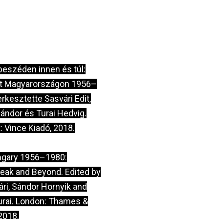
beszéden innen és túl:
t Magyarországon 1956–
rkesztette Sasvári Edit,
ándor és Turai Hedvig.
 Vince Kiadó, 2018.
ungary 1956–1980:
eak and Beyond. Edited by
ári, Sándor Hornyik and
urai. London: Thames &
2018.