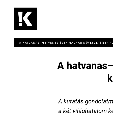
Ugrás
a
tartalomra
Main
navigation
A HATVANAS–HETVENES ÉVEK MAGYAR MŰVÉSZETÉNEK K
A hatvanas
k
A kutatás gondolatme
a két világhatalom k