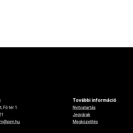
g
További információ
 Fő tér 1.
Nyitvatartás
21
Jegyárak
um@pim.hu
Megközelítés