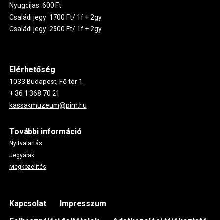
Nyugdíjas: 600 Ft
Családi jegy: 1700 Ft/ 1f + 2gy
Családi jegy: 2500 Ft/ 1f + 2gy
Elérhetőség
1033 Budapest, Fő tér 1.
+ 36 1 368 70 21
kassakmuzeum@pim.hu
További információ
Nyitvatartás
Jegyárak
Megközelítés
Footer
Kapcsolat
Impresszum