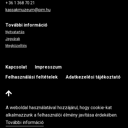
+ 36 1 368 70 21
kassakmuzeum@pim.hu
További információ
Nyitvatartás
Jegyárak
Megközelítés
Footer
Kapcsolat
Impresszum
Felhasználási feltételek
Adatkezelési tájékoztató
A weboldal használatával hozzájárul, hogy cookie-kat
alkalmazzunk a felhasználói élmény javítása érdekében.
További információ