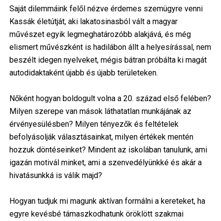
Saját dilemmáink felől nézve érdemes szemügyre venni
Kassák életútját, aki lakatosinasból vált a magyar
művészet egyik legmeghatározóbb alakjává, és még
elismert művészként is hadilábon állt a helyesírással, nem
beszélt idegen nyelveket, mégis bátran próbálta ki magát
autodidaktaként újabb és újabb területeken.
Nőként hogyan boldogult volna a 20. század első felében?
Milyen szerepe van mások láthatatlan munkájának az
érvényesülésben? Milyen tényezők és feltételek
befolyásolják választásainkat, milyen értékek mentén
hozzuk döntéseinket? Mindent az iskolában tanulunk, ami
igazán motivál minket, ami a szenvedélyünkké és akár a
hivatásunkká is válik majd?
Hogyan tudjuk mi magunk aktívan formálni a kereteket, ha
egyre kevésbé támaszkodhatunk öröklött szakmai