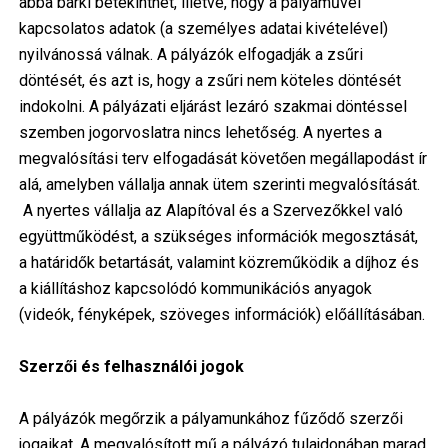
abba bárki betekinthet, illetve, hogy a pályaművel
kapcsolatos adatok (a személyes adatai kivételével)
nyilvánossá válnak. A pályázók elfogadják a zsűri
döntését​,​ és azt is, hogy a zsűri nem köteles döntését
indokolni. A pályázati eljárást lezáró szakmai döntéssel
szemben jogorvoslatra nincs lehetőség. A nyertes a
megvalósítási terv elfogadását követően megállapodást ír
alá, amelyben vállalja annak ütem szerinti megvalósítását.
A nyertes vállalja az Alapítóval és a Szervezőkkel való
együttműködést, a szükséges információk megosztását,
a határidők betartását, valamint közreműködik a díjhoz és
a kiállításhoz kapcsolódó kommunikációs anyagok
(videók, fényképek, szöveges információk) előállításában.
Szerzői és felhasználói jogok
A pályázók megőrzik a pályamunkához fűződő szerzői
jogaikat. A megvalósított mű a pályázó tulajdonában marad.