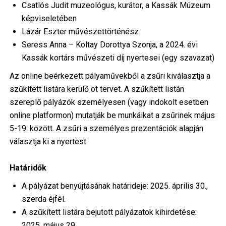
Csatlós Judit muzeológus, kurátor, a Kassák Múzeum
képviseletében
Lázár Eszter művészettörténész
Seress Anna – Koltay Dorottya Szonja, a 2024. évi
Kassák kortárs művészeti díj nyertesei (egy szavazat)
Az online beérkezett pályaművekből a zsűri kiválasztja a
szűkített listára kerülő öt tervet. A szűkített listán
szereplő pályázók személyesen (vagy indokolt esetben
online platformon) mutatják be munkáikat a zsűrinek május
5-19. között. A zsűri a személyes prezentációk alapján
választja ki a nyertest.
Határidők
A pályázat benyújtásának határideje: 2025. április 30.,
szerda éjfél.
A szűkített listára bejutott pályázatok kihirdetése:
2025. május 29.