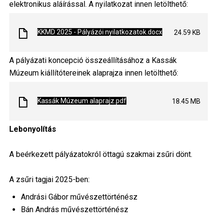
elektronikus aláírással. A nyilatkozat innen letölthető:
File
KKMD 2025 - Pályázói nyilatkozatok.docx
24.59 KB
A pályázati koncepció összeállításához a Kassák
Múzeum kiállítótereinek alaprajza innen letölthető:
File
Kassák Múzeum alaprajz.pdf
18.45 MB
Lebonyolítás
A beérkezett pályázatokról öttagú szakmai zsűri dönt.
A zsűri tagjai 2025-ben:
Andrási Gábor művészettörténész
Bán András művészettörténész