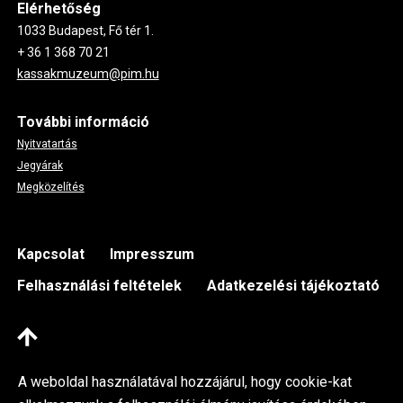
Elérhetőség
1033 Budapest, Fő tér 1.
+ 36 1 368 70 21
kassakmuzeum@pim.hu
További információ
Nyitvatartás
Jegyárak
Megközelítés
Footer
Kapcsolat
Impresszum
Felhasználási feltételek
Adatkezelési tájékoztató
A weboldal használatával hozzájárul, hogy cookie-kat