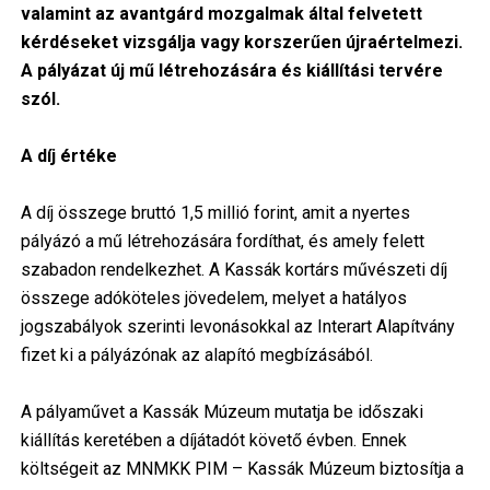
valamint az avantgárd mozgalmak által felvetett
kérdéseket vizsgálja vagy korszerűen újraértelmezi.
A pályázat új mű létrehozására és kiállítási tervére
szól.
A díj értéke
A díj összege bruttó 1,5 millió forint, amit a nyertes
pályázó a mű létrehozására fordíthat, és amely felett
szabadon rendelkezhet. A Kassák kortárs művészeti díj
összege adóköteles jövedelem, melyet a hatályos
jogszabályok szerinti levonásokkal az Interart Alapítvány
fizet ki a pályázónak az alapító megbízásából.
A pályaművet a Kassák Múzeum mutatja be időszaki
kiállítás keretében a díjátadót követő évben. Ennek
költségeit az MNMKK PIM – Kassák Múzeum biztosítja a