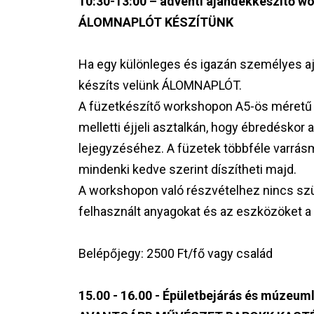
10:30-13:00 – adventi ajándékkészítő w
ÁLOMNAPLÓT KÉSZÍTÜNK
Ha egy különleges és igazán személyes ajá
készíts velünk ÁLOMNAPLÓT.
A füzetkészítő workshopon A5-ös méretű ki
melletti éjjeli asztalkán, hogy ébredéskor
lejegyzéséhez. A füzetek többféle varrásm
mindenki kedve szerint díszítheti majd.
A workshopon való részvételhez nincs sz
felhasznált anyagokat és az eszközöket a
Belépőjegy: 2500 Ft/fő vagy család
15.00 - 16.00 - Épületbejárás és múzeum