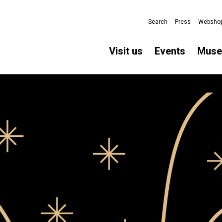
Search
Press
Websho
Visit us
Events
Mus