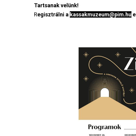
Tartsanak velünk!
R
egisztrálni a
kassakmuzeum@pim.hu
e
Image