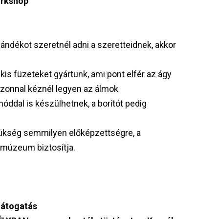
orkshop
ndékot szeretnél adni a szeretteidnek, akkor
s füzeteket gyártunk, ami pont elfér az ágy
 azonnal kéznél legyen az álmok
óddal is készülhetnek, a borítót pedig
ükség semmilyen előképzettségre, a
 múzeum biztosítja.
látogatás