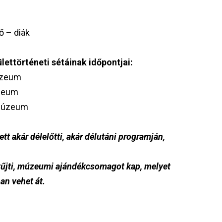
ő – diák
ttörténeti sétáinak időpontjai:
úzeum
úzeum
 Múzeum
t akár délelőtti, akár délutáni programján,
jti, múzeumi ajándékcsomagot kap, melyet
an vehet át.