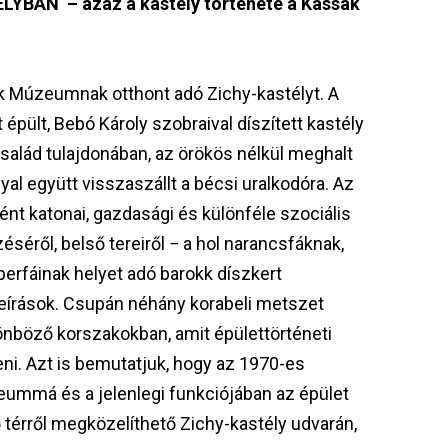
AN – azaz a kastély története a Kassák
ák Múzeumnak otthont adó Zichy-kastélyt. A
épült, Bebó Károly szobraival díszített kastély
család tulajdonában, az örökös nélkül meghalt
lyal együtt visszaszállt a bécsi uralkodóra. Az
ént katonai, gazdasági és különféle szociális
éséről, belső tereiről − a hol narancsfáknak,
rfáinak helyet adó barokk díszkert
leírások. Csupán néhány korabeli metszet
ülönböző korszakokban, amit épülettörténeti
i. Azt is bemutatjuk, hogy az 1970-es
eummá és a jelenlegi funkciójában az épület
térről megközelíthető Zichy-kastély udvarán,