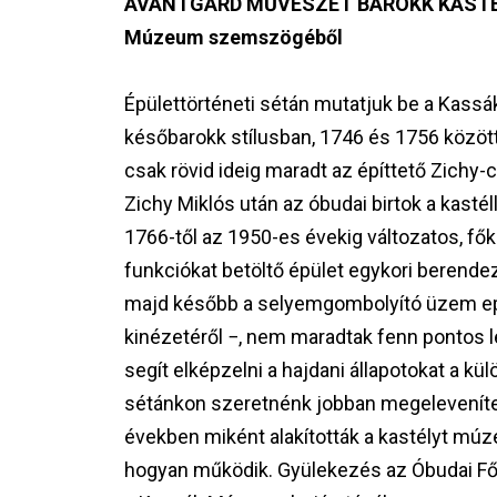
AVANTGÁRD MŰVÉSZET BAROKK KASTÉLYB
Múzeum szemszögéből
Épülettörténeti sétán mutatjuk be a Kass
későbarokk stílusban, 1746 és 1756 között 
csak rövid ideig maradt az építtető Zichy-
Zichy Miklós után az óbudai birtok a kastél
1766-től az 1950-es évekig változatos, fők
funkciókat betöltő épület egykori berendez
majd később a selyemgombolyító üzem epe
kinézetéről −, nem maradtak fenn pontos 
segít elképzelni a hajdani állapotokat a k
sétánkon szeretnénk jobban megeleveníten
években miként alakították a kastélyt múz
hogyan működik. Gyülekezés az Óbudai Fő 