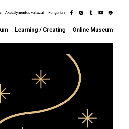
p
Akadálymentes változat
Hungarian
Secondary
menu
eum
Learning / Creating
Online Museum