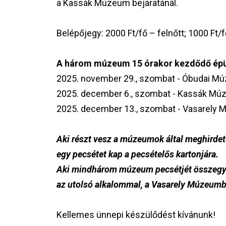
a Kassák Múzeum bejáratánál.
Belépőjegy: 2000 Ft/fő – felnőtt; 1000 Ft/f
A három múzeum 15 órakor kezdődő épüle
2025. november 29., szombat - Óbudai M
2025. december 6., szombat - Kassák M
2025. december 13., szombat - Vasarely
Aki részt vesz a múzeumok által meghirdetet
egy pecsétet kap a pecsételős kartonjára.
Aki mindhárom múzeum pecsétjét összegyű
az utolsó alkalommal, a Vasarely Múzeumb
Kellemes ünnepi készülődést kívánunk!