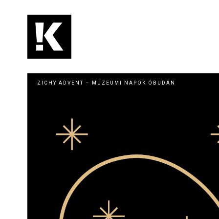
Skip
to
main
content
Main
navigation
ZICHY ADVENT – MÚZEUMI NAPOK ÓBUDÁN
Image