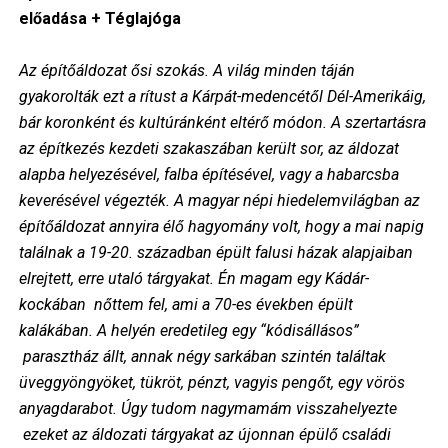
előadása + Téglajóga
Az építőáldozat ősi szokás. A világ minden táján
gyakorolták ezt a rítust a Kárpát-medencétől Dél-Amerikáig,
bár koronként és kultúránként eltérő módon. A szertartásra
az építkezés kezdeti szakaszában került sor, az áldozat
alapba helyezésével, falba építésével, vagy a habarcsba
keverésével végezték. A magyar népi hiedelemvilágban az
építőáldozat annyira élő hagyomány volt, hogy a mai napig
találnak a 19-20. században épült falusi házak alapjaiban
elrejtett, erre utaló tárgyakat. Én magam egy Kádár-
kockában nőttem fel, ami a 70-es években épült
kalákában. A helyén eredetileg egy “kódisállásos”
parasztház állt, annak négy sarkában szintén találtak
üveggyöngyöket, tükröt, pénzt, vagyis pengőt, egy vörös
anyagdarabot. Úgy tudom nagymamám visszahelyezte
ezeket az áldozati tárgyakat az újonnan épülő családi