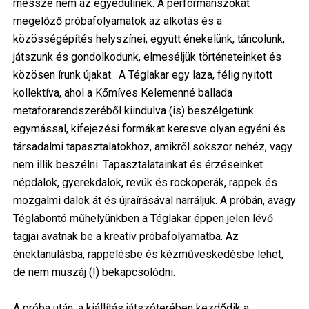
messze nem az egyedülinek. A performanszokat
megelőző próbafolyamatok az alkotás és a
közösségépítés helyszínei, együtt énekelünk, táncolunk,
játszunk és gondolkodunk, elmeséljük történeteinket és
közösen írunk újakat. A Téglakar egy laza, félig nyitott
kollektíva, ahol a Kőmíves Kelemenné ballada
metaforarendszeréből kiindulva (is) beszélgetünk
egymással, kifejezési formákat keresve olyan egyéni és
társadalmi tapasztalatokhoz, amikről sokszor nehéz, vagy
nem illik beszélni. Tapasztalatainkat és érzéseinket
népdalok, gyerekdalok, revük és rockoperák, rappek és
mozgalmi dalok át és újraírásával narráljuk. A próbán, avagy
Téglabontó műhelyünkben a Téglakar éppen jelen lévő
tagjai avatnak be a kreatív próbafolyamatba. Az
énektanulásba, rappelésbe és kézműveskedésbe lehet,
de nem muszáj (!) bekapcsolódni.
A próba után, a kiállítás játszóterében kezdődik a