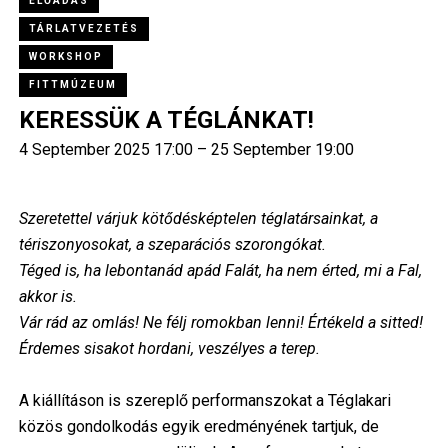
ELŐADÁS
TÁRLATVEZETÉS
WORKSHOP
FITTMÚZEUM
KERESSÜK A TÉGLÁNKAT!
4 September 2025 17:00 – 25 September 19:00
Szeretettel várjuk kötődésképtelen téglatársainkat, a
tériszonyosokat, a szeparációs szorongókat.
Téged is, ha lebontanád apád Falát, ha nem érted, mi a Fal,
akkor is.
Vár rád az omlás! Ne félj romokban lenni! Értékeld a sitted!
Érdemes sisakot hordani, veszélyes a terep.
A kiállításon is szereplő performanszokat a Téglakari
közös gondolkodás egyik eredményének tartjuk, de