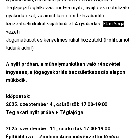
Téglajóga foglalkozás, melyen nyitó, nyújtó és mobilizáló
gyakorlatokat, valamint lazító és felszabadító
légzéstechnikákat sajátítunk el. A gyakorlást
Klari Yoga
vezeti.
Jógamatracot és kényelmes ruhát hozzatok! (Polifoamot
tudunk adni!)
A nyílt próbán, a műhelymunkában való részvétel
ingyenes, a jógagyakorlás becsületkasszás alapon
működik.
Időpontok:
2025. szeptember 4., csütörtök 17:00-19:00
Téglakari nyílt próba + Téglajóga
2025. szeptember 11., csütörtök 17:00-19:00
Építőáldozat - Zsoldos Anna művészettörténész