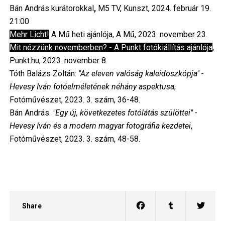
Bán András kurátorokkal
,
M5 TV, Kunszt, 2024. február 19.
21:00
Mehr Licht!
A Mű heti ajánlója, A Mű, 2023. november 23.
Mit nézzünk novemberben? - A Punkt fotókiállítás ajánlója
,
Punkt.hu, 2023. november 8.
Tóth Balázs Zoltán:
"Az eleven valóság kaleidoszkópja" -
Hevesy Iván fotóelméletének néhány aspektusa
,
Fotóművészet, 2023. 3. szám, 36-48.
Bán András.
"Egy új, következetes fotólátás szülöttei" -
Hevesy Iván és a modern magyar fotográfia kezdetei
,
Fotóművészet, 2023. 3. szám, 48-58.
Share