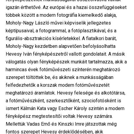
igazán érthetővé. Az európai és a hazai összefüggéseket
többek között a modern fotográfia kiemelkedő alakja,
Moholy-Nagy László művei képviselik jellegzetes
képtípusaival, a fotogrammal, a fotóplasztikával, és a
figurális-absztrakciós kísérletekkel. A fiatalkori barát,
Moholy-Nagy kezdetben alapvetően befolyásolhatta
Hevesy Iván fényképészetről vallott gondolatait. A másik
válogatás olyan fényképészek munkáit tartalmazza, akik a
harmincas évek fotóművészeti színterén meghatározó
szerepet töltöttek be, és akiknek a munkásságában
felfedezhetők a korszak modern fotóművészetét
meghatározó áramlatok. Hevesy felesége és alkotótársa,
a fotóművészként, szerkesztőként, szociofotósként is
ismert Kálmán Kata vagy Escher Károly szintén a modern
fényképész megtestesítői voltak Hevesy számára.
Mellettük Vadas Ernő és Kinszki Imre játszottak még
fontos szerepet Hevesy érdeklődésében, akik