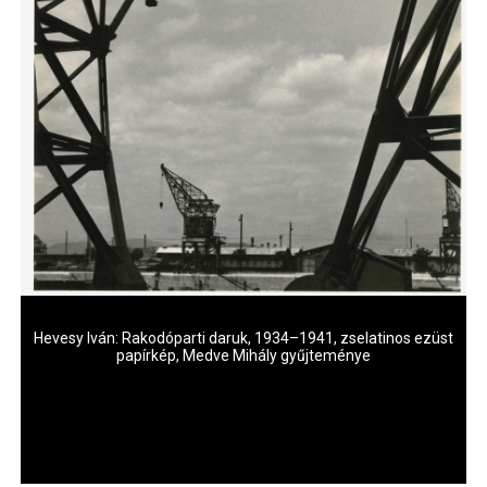
Hevesy Iván: Rakodóparti daruk, 1934–1941, zselatinos ezüst
H
papírkép, Medve Mihály gyűjteménye