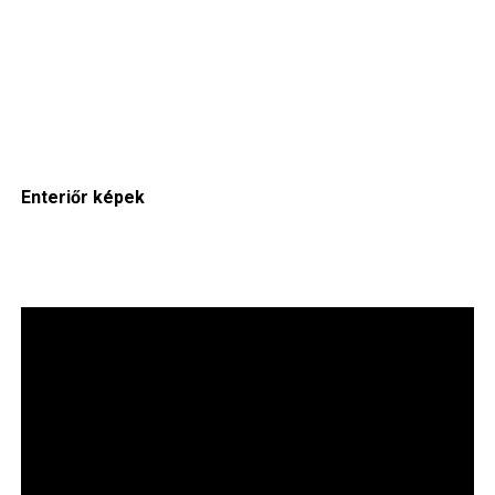
Enteriőr képek
Image
Im