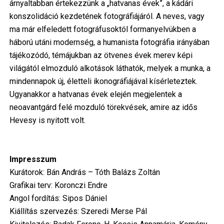
árnyaltabban értekezzünk a „hatvanas évek”, a kádári
konszolidáció kezdetének fotográfiájáról. A neves, vagy
ma már elfeledett fotográfusoktól formanyelvükben a
háború utáni modernség, a humanista fotográfia irányában
tájékozódó, témájukban az ötvenes évek merev képi
világától elmozduló alkotások láthatók, melyek a munka, a
mindennapok új, életteli ikonográfiájával kísérleteztek.
Ugyanakkor a hatvanas évek elején megjelentek a
neoavantgárd felé mozduló törekvések, amire az idős
Hevesy is nyitott volt.
Impresszum
Kurátorok: Bán András – Tóth Balázs Zoltán
Grafikai terv: Koronczi Endre
Angol fordítás: Sipos Dániel
Kiállítás szervezés: Szeredi Merse Pál