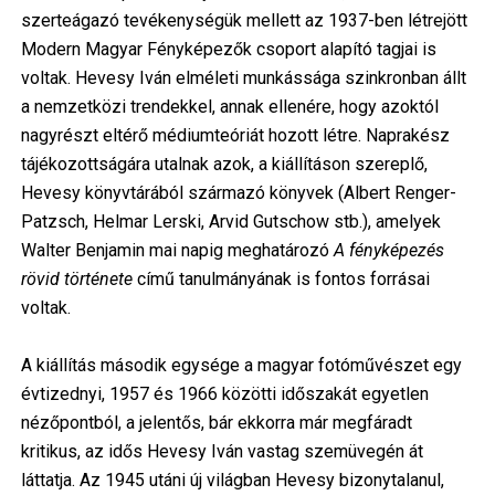
szerteágazó tevékenységük mellett az 1937-ben létrejött
Modern Magyar Fényképezők csoport alapító tagjai is
voltak. Hevesy Iván elméleti munkássága szinkronban állt
a nemzetközi trendekkel, annak ellenére, hogy azoktól
nagyrészt eltérő médiumteóriát hozott létre. Naprakész
tájékozottságára utalnak azok, a kiállításon szereplő,
Hevesy könyvtárából származó könyvek (Albert Renger-
Patzsch, Helmar Lerski, Arvid Gutschow stb.), amelyek
Walter Benjamin mai napig meghatározó
A fényképezés
rövid története
című tanulmányának is fontos forrásai
voltak.
A kiállítás második egysége a magyar fotóművészet egy
évtizednyi, 1957 és 1966 közötti időszakát egyetlen
nézőpontból, a jelentős, bár ekkorra már megfáradt
kritikus, az idős Hevesy Iván vastag szemüvegén át
láttatja. Az 1945 utáni új világban Hevesy bizonytalanul,