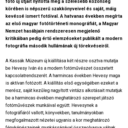
fotó új útjait nyitotta meg a szélesebb közönség
körében is népszerű szakkönyveivel és saját, máig
kevéssé ismert fotóival. A hatvanas években megírta
az első magyar fotótörténeti monográfiát, a Magyar
Nemzet hasábjain rendszeresen megjelenő
kritikáiban pedig értő elemzéseket publikált a modern
fotográfia második hullámának új törekvéseiről.
A Kassák Múzeum új kiállítása két részre osztva mutatja
be Hevesy Iván és a modern fotóművészet összetett
kapcsolatrendszerét. A harmincas években Hevesy maga
is aktívan fotózott. A kiállítás első egységében ezeket a
merész, saját kezűleg nagyított vintázs alkotásait mutatjuk
be a harmincas években meghatározó szerepet játszó
fotóművészek munkáival együtt. Hevesynek a
fotográfiáról vallott, könyvekben, tanulmányokban
megfogalmazott nézetei ugyanis a kor meghatározó
fényképészeinek munkásságával összeolvasva válnak