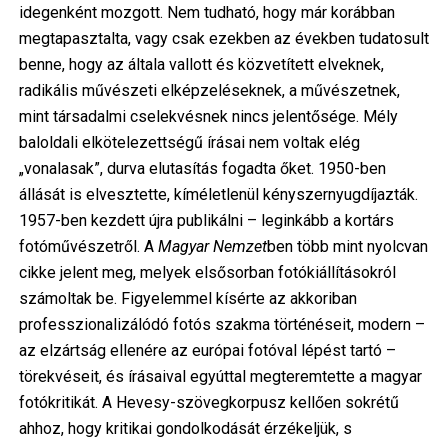
idegenként mozgott. Nem tudható, hogy már korábban
megtapasztalta, vagy csak ezekben az években tudatosult
benne, hogy az általa vallott és közvetített elveknek,
radikális művészeti elképzeléseknek, a művészetnek,
mint társadalmi cselekvésnek nincs jelentősége. Mély
baloldali elkötelezettségű írásai nem voltak elég
„vonalasak”, durva elutasítás fogadta őket. 1950-ben
állását is elvesztette, kíméletlenül kényszernyugdíjazták.
1957-ben kezdett újra publikálni – leginkább a kortárs
fotóművészetről. A
Magyar Nemzet
ben több mint nyolcvan
cikke jelent meg, melyek elsősorban fotókiállításokról
számoltak be. Figyelemmel kísérte az akkoriban
professzionalizálódó fotós szakma történéseit, modern –
az elzártság ellenére az európai fotóval lépést tartó –
törekvéseit, és írásaival egyúttal megteremtette a magyar
fotókritikát. A Hevesy-szövegkorpusz kellően sokrétű
ahhoz, hogy kritikai gondolkodását érzékeljük, s