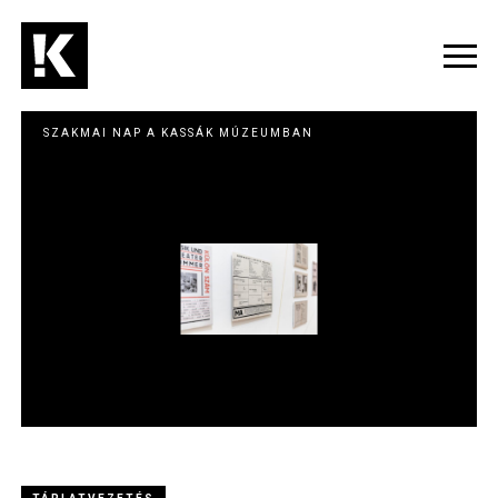
Skip
to
main
Togg
content
navig
SZAKMAI NAP A KASSÁK MÚZEUMBAN
Image