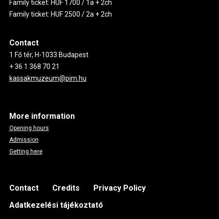
Family ticket: HUF 1700 / 1a + 2ch
Family ticket: HUF 2500 / 2a + 2ch
Contact
1 Fő tér, H-1033 Budapest
+ 36 1 368 70 21
kassakmuzeum@pim.hu
More information
Opening hours
Admission
Getting here
Footer
Contact
Credits
Privacy Policy
Adatkezelési tájékoztató