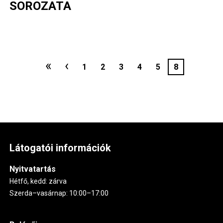
SOROZATA
Oldalszámozás
Első
«
Előző
‹
Oldal
1
Oldal
2
Oldal
3
Oldal
4
Oldal
5
Jelenlegi
8
oldal
oldal
oldal
Látogatói információk
Nyitvatartás
Hétfő, kedd: zárva
Szerda–vasárnap: 10:00–17:00