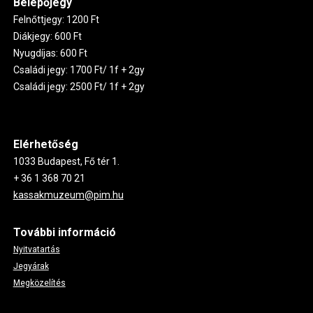
Belépőjegy
Felnőttjegy: 1200 Ft
Diákjegy: 600 Ft
Nyugdíjas: 600 Ft
Családi jegy: 1700 Ft/ 1f + 2gy
Családi jegy: 2500 Ft/ 1f + 2gy
Elérhetőség
1033 Budapest, Fő tér 1.
+ 36 1 368 70 21
kassakmuzeum@pim.hu
További információ
Nyitvatartás
Jegyárak
Megközelítés