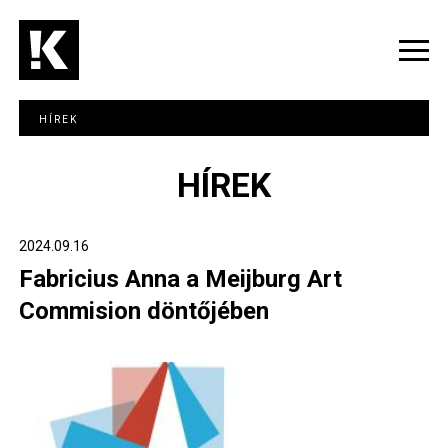
Ugrás
a
tartalomra
Navig
átka
HÍREK
HÍREK
2024.09.16
Fabricius Anna a Meijburg Art
Commision döntőjében