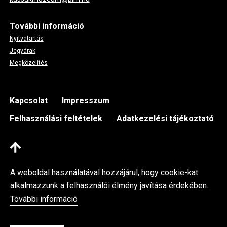
További információ
Nyitvatartás
Jegyárak
Megközelítés
Footer
Kapcsolat
Impresszum
Felhasználási feltételek
Adatkezelési tájékoztató
A weboldal használatával hozzájárul, hogy cookie-kat
alkalmazzunk a felhasználói élmény javítása érdekében.
További információ
Kassák Múzeum © 2026 Minden jog fenntartva
Fejlesztette az Integral Vision Kft.